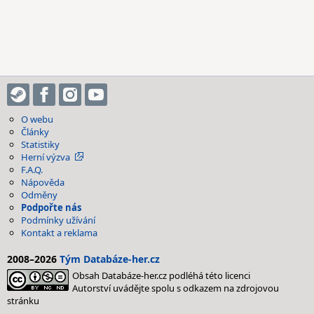
O webu
Články
Statistiky
Herní výzva
F.A.Q.
Nápověda
Odměny
Podpořte nás
Podmínky užívání
Kontakt a reklama
2008–2026
Tým Databáze-her.cz
Obsah Databáze-her.cz podléhá této licenci
Autorství uvádějte spolu s odkazem na zdrojovou
stránku