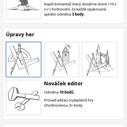
Napiš komentář, který dosáhne skóre +10 v
(+/-) hodnocení. Za každé opakované
splnění odměna
3 body
.
Úpravy her
Nováček editor
Odměna
10 bodů
.
Proveď editaci (vylepšení) hry
ohodnocenou 3+ body.