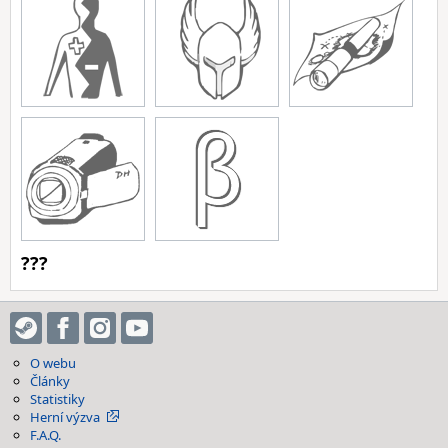
???
O webu
Články
Statistiky
Herní výzva
F.A.Q.