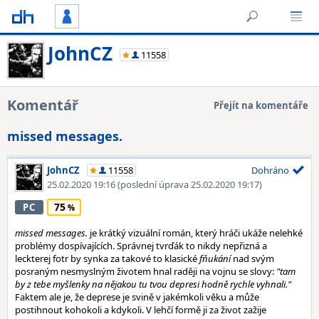
JohnCZ
11558
Komentář
Přejít na komentáře
missed messages.
JohnCZ
11558
Dohráno
25.02.2020 19:16
(poslední úprava 25.02.2020 19:17)
75
PC
missed messages.
je krátký vizuální román, který hráči ukáže nelehké
problémy dospívajících. Správnej tvrďák to nikdy nepřizná a
leckterej fotr by synka za takové to klasické
fňukání
nad svým
posraným nesmyslným životem hnal raději na vojnu se slovy:
"tam
by z tebe myšlenky na nějakou tu tvou depresi hodně rychle vyhnali."
Faktem ale je, že deprese je svině v jakémkoli věku a může
postihnout kohokoli a kdykoli. V lehčí formě ji za život zažije