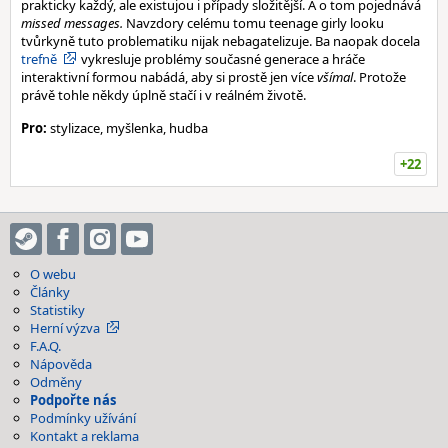
prakticky každý, ale existujou i případy složitější. A o tom pojednává
missed messages.
Navzdory celému tomu teenage girly looku
tvůrkyně tuto problematiku nijak nebagatelizuje. Ba naopak docela
trefně
vykresluje problémy současné generace a hráče
interaktivní formou nabádá, aby si prostě jen více
všímal
. Protože
právě tohle někdy úplně stačí i v reálném životě.
Pro:
stylizace, myšlenka, hudba
+22
O webu
Články
Statistiky
Herní výzva
F.A.Q.
Nápověda
Odměny
Podpořte nás
Podmínky užívání
Kontakt a reklama