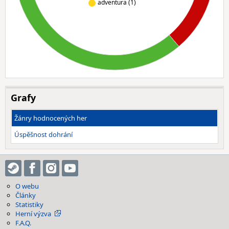
adventura (1)
Grafy
Žánry hodnocených her
Úspěšnost dohrání
O webu
Články
Statistiky
Herní výzva
F.A.Q.