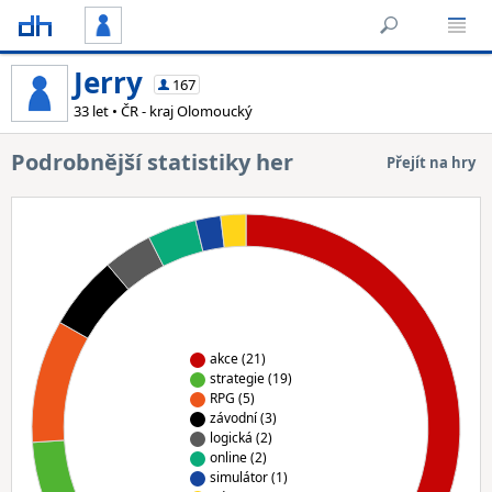
Jerry
167
33 let • ČR - kraj Olomoucký
Podrobnější statistiky her
Přejít na hry
akce (21)
strategie (19)
RPG (5)
závodní (3)
logická (2)
online (2)
simulátor (1)