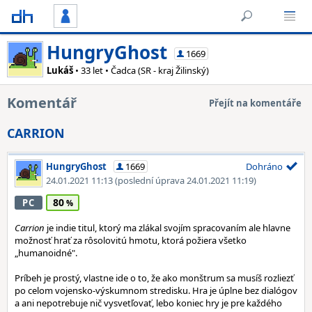
HungryGhost
1669
Lukáš
• 33 let • Čadca (SR - kraj Žilinský)
Komentář
Přejít na komentáře
CARRION
HungryGhost
1669
Dohráno
24.01.2021 11:13
(poslední úprava 24.01.2021 11:19)
80
PC
Carrion
je indie titul, ktorý ma zlákal svojím spracovaním ale hlavne
možnosť hrať za rôsolovitú hmotu, ktorá požiera všetko
„humanoidné".
Príbeh je prostý, vlastne ide o to, že ako monštrum sa musíš rozliezť
po celom vojensko-výskumnom stredisku. Hra je úplne bez dialógov
a ani nepotrebuje nič vysvetľovať, lebo koniec hry je pre každého