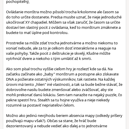
pochopiteľný,
Ovládanie monštra možno pôsobí trocha krkolomne ale časom sa
do toho určite dostanete. Predsa musíte uznať, že nieje jednoduché
ukočírovať XY chapadiel. Môžem sa však zaručiť, že časom sa určite
dostaví ten slastný pocit z ovládania, keď to monštrum zmáknete a
budete to mať úplne pod kontrolou.
Prostredie sa môže zdať trocha jednotvárne a možno niekomu to
voniať nebude, ale za to je celkom dosť interaktívne a reaguje na
vaše pohyby. Takže pocit z deštrukcie je skvelý, Kľudne môžte
vytrhnúť dvere a niekoho s tým umlátiť až k smrti.
Ako som písal trochu vyššie cieľom hry je rozliezť kde sa dá. Na
začiatku začínate ako „baby" monštrum a postupne ako získavate
DNA a požierate ostatných výskumníkov, tak rastiete. Na každej
úrovni má tento „hlien" iné vlastnosti, a tak sa bude bežne stávať, že
dobrovoľne-nasilu budete zmenšovať alebo zväčšovať, aby ste
mohli prekonať danú lokáciu. Sem-tam narazíte na nejaký puzzle, čo
pekne spestrí hru. Stealth sa tu hojne využíva a nieje niekedy
rozumné sa postaviť nepriateľovi čelom.
Možno ako jedinú nevýhodu beriem absencia mapy (odkedy príšery
používajú mapu však?). Občas sa stane, že hráč bude
dezorientovaný a nebude vedieť ako ďalej a to jednotvárne