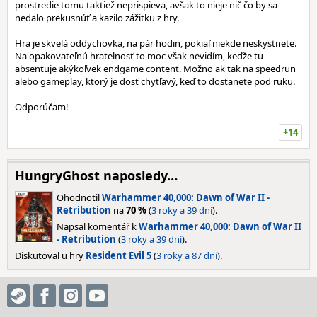
prostredie tomu taktiež neprispieva, avšak to nieje nič čo by sa
nedalo prekusnúť a kazilo zážitku z hry.
Hra je skvelá oddychovka, na pár hodin, pokiaľ niekde neskystnete.
Na opakovateľnú hratelnosť to moc však nevidím, keďže tu
absentuje akýkoľvek endgame content. Možno ak tak na speedrun
alebo gameplay, ktorý je dosť chytľavý, keď to dostanete pod ruku.
Odporúčam!
+14
HungryGhost naposledy…
Ohodnotil
Warhammer 40,000: Dawn of War II -
Retribution
na
70 %
(
3 roky a 39 dní
).
Napsal komentář k
Warhammer 40,000: Dawn of War II
- Retribution
(
3 roky a 39 dní
).
Diskutoval u hry
Resident Evil 5
(
3 roky a 87 dní
).