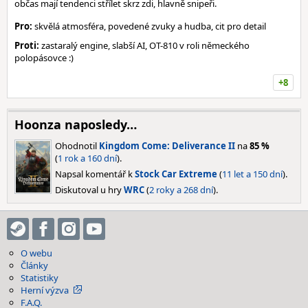
občas mají tendenci střílet skrz zdi, hlavně snipeři.
Pro:
skvělá atmosféra, povedené zvuky a hudba, cit pro detail
Proti:
zastaralý engine, slabší AI, OT-810 v roli německého
polopásovce :)
+8
Hoonza naposledy…
Ohodnotil
Kingdom Come: Deliverance II
na
85 %
(
1 rok a 160 dní
).
Napsal komentář k
Stock Car Extreme
(
11 let a 150 dní
).
Diskutoval u hry
WRC
(
2 roky a 268 dní
).
O webu
Články
Statistiky
Herní výzva
F.A.Q.