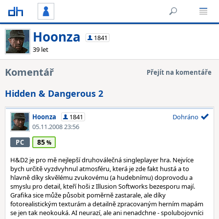
Hoonza
1841
39 let
Komentář
Přejít na komentáře
Hidden & Dangerous 2
Hoonza
1841
Dohráno
05.11.2008 23:56
85
PC
H&D2 je pro mě nejlepší druhoválečná singleplayer hra. Nejvíce
bych určitě vyzdvyhnul atmosféru, která je zde fakt hustá a to
hlavně díky skvělému zvukovému (a hudebnímu) doprovodu a
smyslu pro detail, kteří hoši z Illusion Softworks bezesporu mají.
Grafika sice může působit poměrně zastarale, ale díky
fotorealistickým texturám a detailně zpracovaným herním mapám
se jen tak neokouká. AI neurazí, ale ani nenadchne - spolubojovníci