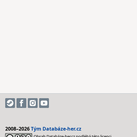
2008–2026
Tým Databáze-her.cz
Obsah Databáze-her.cz podléhá této licenci