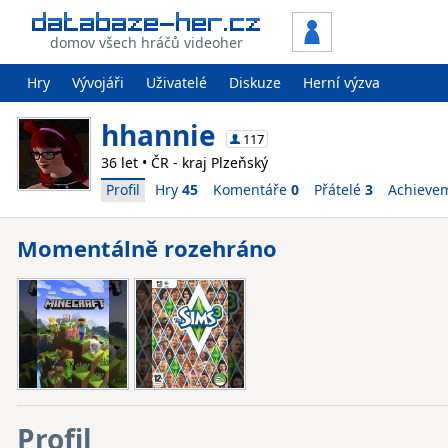
domov všech hráčů videoher
Hry
Vývojáři
Uživatelé
Diskuze
Herní výzva
hhannie
117
36 let • ČR - kraj Plzeňský
Profil
Hry
45
Komentáře
0
Přátelé
3
Achieve
Momentálně rozehráno
Profil