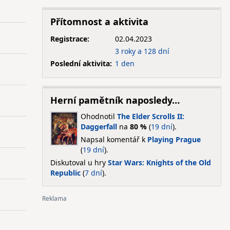
Přítomnost a aktivita
Registrace:
02.04.2023
3 roky a 128 dní
Poslední aktivita:
1 den
Herní pamětník naposledy…
Ohodnotil
The Elder Scrolls II:
Daggerfall
na
80 %
(
19 dní
).
Napsal komentář k
Playing Prague
(
19 dní
).
Diskutoval u hry
Star Wars: Knights of the Old
Republic
(
7 dní
).