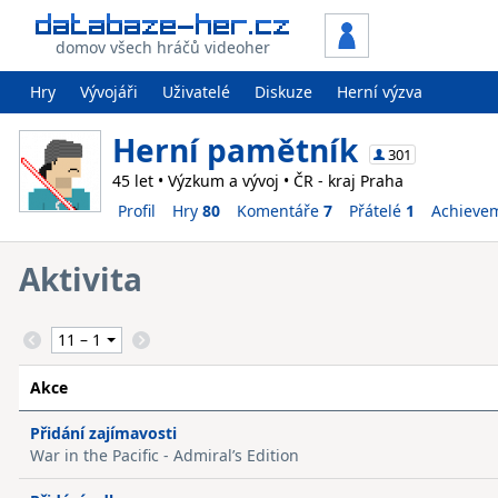
domov všech hráčů videoher
Hry
Vývojáři
Uživatelé
Diskuze
Herní výzva
Herní pamětník
301
45 let • Výzkum a vývoj • ČR - kraj Praha
Profil
Hry
80
Komentáře
7
Přátelé
1
Achieve
Aktivita
Akce
Přidání zajímavosti
War in the Pacific - Admiral’s Edition