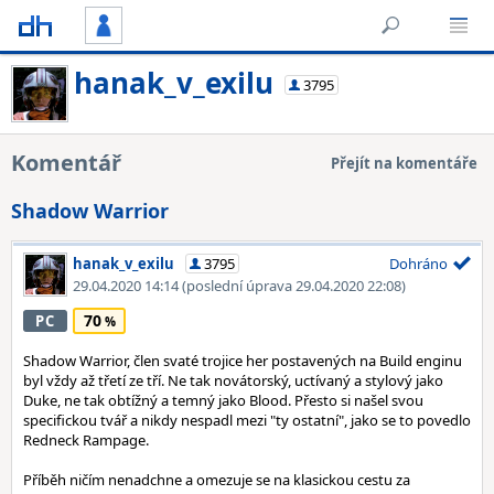
hanak_v_exilu
3795
Komentář
Přejít na komentáře
Shadow Warrior
hanak_v_exilu
3795
Dohráno
29.04.2020 14:14
(poslední úprava 29.04.2020 22:08)
70
PC
Shadow Warrior, člen svaté trojice her postavených na Build enginu
byl vždy až třetí ze tří. Ne tak novátorský, uctívaný a stylový jako
Duke, ne tak obtížný a temný jako Blood. Přesto si našel svou
specifickou tvář a nikdy nespadl mezi "ty ostatní", jako se to povedlo
Redneck Rampage.
Příběh ničím nenadchne a omezuje se na klasickou cestu za