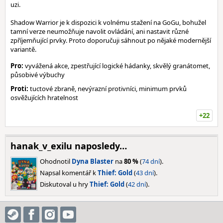
uzi.
Shadow Warrior je k dispozici k volnému stažení na GoGu, bohužel
tamní verze neumožňuje navolit ovládání, ani nastavit různé
zpříjemňující prvky. Proto doporučuji sáhnout po nějaké modernější
variantě.
Pro:
vyvážená akce, zpestřující logické hádanky, skvělý granátomet,
působivé výbuchy
Proti:
tuctové zbraně, nevýrazní protivníci, minimum prvků
osvěžujících hratelnost
+22
hanak_v_exilu naposledy…
Ohodnotil
Dyna Blaster
na
80 %
(
74 dní
).
Napsal komentář k
Thief: Gold
(
43 dní
).
Diskutoval u hry
Thief: Gold
(
42 dní
).