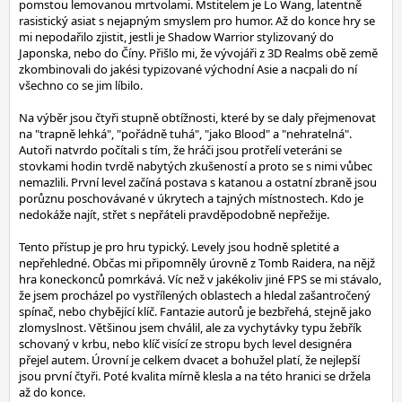
pomstou lemovanou mrtvolami. Mstitelem je Lo Wang, latentně
rasistický asiat s nejapným smyslem pro humor. Až do konce hry se
mi nepodařilo zjistit, jestli je Shadow Warrior stylizovaný do
Japonska, nebo do Číny. Přišlo mi, že vývojáři z 3D Realms obě země
zkombinovali do jakési typizované východní Asie a nacpali do ní
všechno co se jim líbilo.
Na výběr jsou čtyři stupně obtížnosti, které by se daly přejmenovat
na "trapně lehká", "pořádně tuhá", "jako Blood" a "nehratelná".
Autoři natvrdo počítali s tím, že hráči jsou protřelí veteráni se
stovkami hodin tvrdě nabytých zkušeností a proto se s nimi vůbec
nemazlili. První level začíná postava s katanou a ostatní zbraně jsou
porůznu poschovávané v úkrytech a tajných místnostech. Kdo je
nedokáže najít, střet s nepřáteli pravděpodobně nepřežije.
Tento přístup je pro hru typický. Levely jsou hodně spletité a
nepřehledné. Občas mi připomněly úrovně z Tomb Raidera, na nějž
hra koneckonců pomrkává. Víc než v jakékoliv jiné FPS se mi stávalo,
že jsem procházel po vystřílených oblastech a hledal zašantročený
spínač, nebo chybějící klíč. Fantazie autorů je bezbřehá, stejně jako
zlomyslnost. Většinou jsem chválil, ale za vychytávky typu žebřík
schovaný v krbu, nebo klíč visící ze stropu bych level designéra
přejel autem. Úrovní je celkem dvacet a bohužel platí, že nejlepší
jsou první čtyři. Poté kvalita mírně klesla a na této hranici se držela
až do konce.