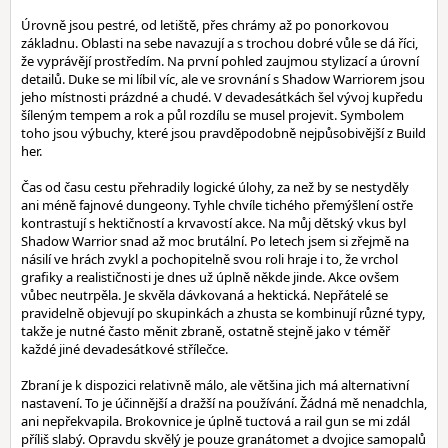
Úrovně jsou pestré, od letiště, přes chrámy až po ponorkovou
základnu. Oblasti na sebe navazují a s trochou dobré vůle se dá říci,
že vyprávějí prostředím. Na první pohled zaujmou stylizací a úrovní
detailů. Duke se mi líbil víc, ale ve srovnání s Shadow Warriorem jsou
jeho místnosti prázdné a chudé. V devadesátkách šel vývoj kupředu
šíleným tempem a rok a půl rozdílu se musel projevit. Symbolem
toho jsou výbuchy, které jsou pravděpodobně nejpůsobivější z Build
her.
Čas od času cestu přehradily logické úlohy, za než by se nestyděly
ani méně fajnové dungeony. Tyhle chvíle tichého přemýšlení ostře
kontrastují s hektičností a krvavostí akce. Na můj dětský vkus byl
Shadow Warrior snad až moc brutální. Po letech jsem si zřejmě na
násilí ve hrách zvykl a pochopitelně svou roli hraje i to, že vrchol
grafiky a realističnosti je dnes už úplně někde jinde. Akce ovšem
vůbec neutrpěla. Je skvěla dávkovaná a hektická. Nepřátelé se
pravidelně objevují po skupinkách a zhusta se kombinují různé typy,
takže je nutné často měnit zbraně, ostatně stejně jako v téměř
každé jiné devadesátkové střílečce.
Zbraní je k dispozici relativně málo, ale většina jich má alternativní
nastavení. To je účinnější a dražší na používání. Žádná mě nenadchla,
ani nepřekvapila. Brokovnice je úplně tuctová a rail gun se mi zdál
příliš slabý. Opravdu skvělý je pouze granátomet a dvojice samopalů