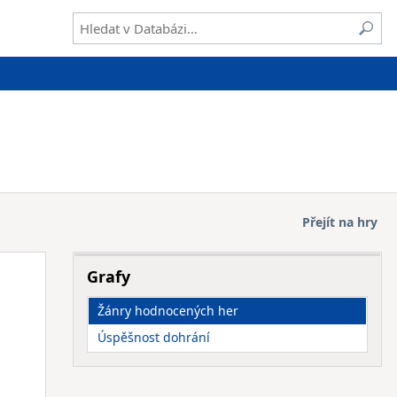
Přejít na hry
Grafy
Žánry hodnocených her
Úspěšnost dohrání