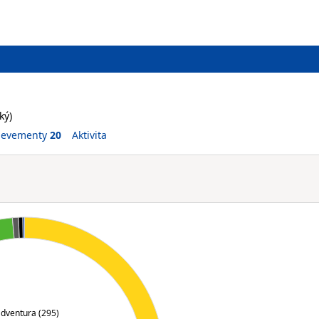
ký)
ievementy
20
Aktivita
dventura (295)