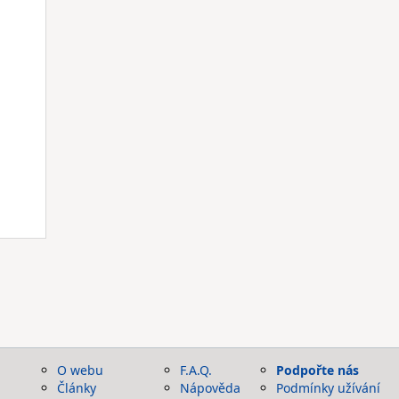
O webu
F.A.Q.
Podpořte nás
Články
Nápověda
Podmínky užívání