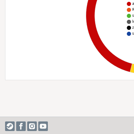
a
R
s
l
z
s