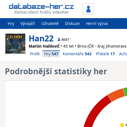
domov všech hráčů videoher
Hry
Vývojáři
Uživatelé
Diskuze
Herní výzva
Han22
4647
Martin Halilovič
• 45 let • Brno (ČR - kraj Jihomoravs
Profil
Hry
547
Komentáře
542
Přátelé
17
Ach
Podrobnější statistiky her
a