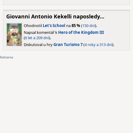
Giovanni Antonio Kekelli naposledy…
Ohodnotil
Let's School
na
85 %
(
150 dní
).
Napsal komentář k
Hero of the Kingdom III
(
6 let a 209 dní
).
Diskutoval u hry
Gran Turismo 7
(
4 roky a 313 dní
).