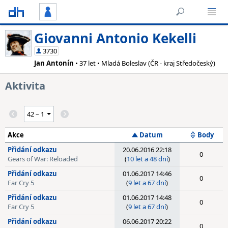
Giovanni Antonio Kekelli
3730
Jan Antonín
• 37 let • Mladá Boleslav (ČR - kraj Středočeský)
Aktivita
Akce
Datum
Body
Přidání odkazu
20.06.2016 22:18
0
Gears of War: Reloaded
(
10 let a 48 dní
)
Přidání odkazu
01.06.2017 14:46
0
Far Cry 5
(
9 let a 67 dní
)
Přidání odkazu
01.06.2017 14:48
0
Far Cry 5
(
9 let a 67 dní
)
Přidání odkazu
06.06.2017 20:22
0