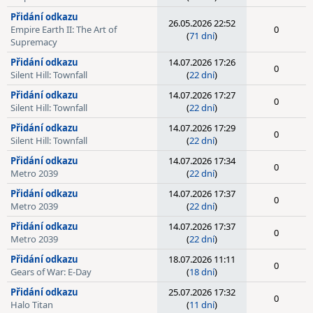
Přidání odkazu
26.05.2026 22:52
Empire Earth II: The Art of
0
(
71 dní
)
Supremacy
Přidání odkazu
14.07.2026 17:26
0
Silent Hill: Townfall
(
22 dní
)
Přidání odkazu
14.07.2026 17:27
0
Silent Hill: Townfall
(
22 dní
)
Přidání odkazu
14.07.2026 17:29
0
Silent Hill: Townfall
(
22 dní
)
Přidání odkazu
14.07.2026 17:34
0
Metro 2039
(
22 dní
)
Přidání odkazu
14.07.2026 17:37
0
Metro 2039
(
22 dní
)
Přidání odkazu
14.07.2026 17:37
0
Metro 2039
(
22 dní
)
Přidání odkazu
18.07.2026 11:11
0
Gears of War: E-Day
(
18 dní
)
Přidání odkazu
25.07.2026 17:32
0
Halo Titan
(
11 dní
)