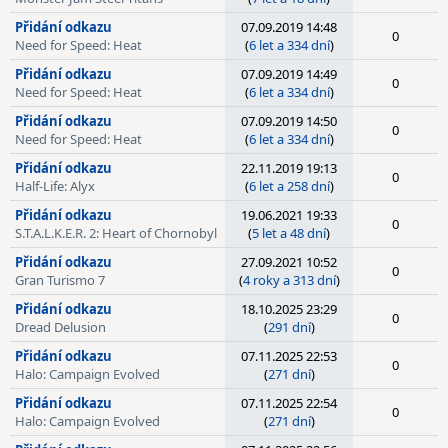
Přidání odkazu
07.09.2019 14:48
0
Need for Speed: Heat
(
6 let a 334 dní
)
Přidání odkazu
07.09.2019 14:49
0
Need for Speed: Heat
(
6 let a 334 dní
)
Přidání odkazu
07.09.2019 14:50
0
Need for Speed: Heat
(
6 let a 334 dní
)
Přidání odkazu
22.11.2019 19:13
0
Half-Life: Alyx
(
6 let a 258 dní
)
Přidání odkazu
19.06.2021 19:33
0
S.T.A.L.K.E.R. 2: Heart of Chornobyl
(
5 let a 48 dní
)
Přidání odkazu
27.09.2021 10:52
0
Gran Turismo 7
(
4 roky a 313 dní
)
Přidání odkazu
18.10.2025 23:29
0
Dread Delusion
(
291 dní
)
Přidání odkazu
07.11.2025 22:53
0
Halo: Campaign Evolved
(
271 dní
)
Přidání odkazu
07.11.2025 22:54
0
Halo: Campaign Evolved
(
271 dní
)