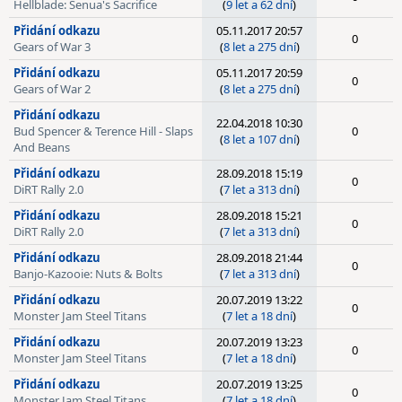
Hellblade: Senua's Sacrifice
(
9 let a 62 dní
)
Přidání odkazu
05.11.2017 20:57
0
Gears of War 3
(
8 let a 275 dní
)
Přidání odkazu
05.11.2017 20:59
0
Gears of War 2
(
8 let a 275 dní
)
Přidání odkazu
22.04.2018 10:30
Bud Spencer & Terence Hill - Slaps
0
(
8 let a 107 dní
)
And Beans
Přidání odkazu
28.09.2018 15:19
0
DiRT Rally 2.0
(
7 let a 313 dní
)
Přidání odkazu
28.09.2018 15:21
0
DiRT Rally 2.0
(
7 let a 313 dní
)
Přidání odkazu
28.09.2018 21:44
0
Banjo-Kazooie: Nuts & Bolts
(
7 let a 313 dní
)
Přidání odkazu
20.07.2019 13:22
0
Monster Jam Steel Titans
(
7 let a 18 dní
)
Přidání odkazu
20.07.2019 13:23
0
Monster Jam Steel Titans
(
7 let a 18 dní
)
Přidání odkazu
20.07.2019 13:25
0
Monster Jam Steel Titans
(
7 let a 18 dní
)