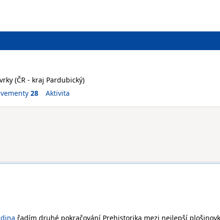
rky (ČR - kraj Pardubický)
evementy
28
Aktivita
ddina
řadím druhé pokračování Prehistorika mezi nejlepší plošinov