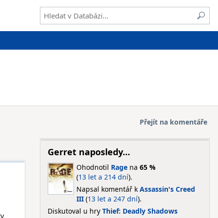
Přejít na komentáře
Gerret naposledy…
Ohodnotil
Rage
na
65 %
(
13 let a 214 dní
).
Napsal komentář k
Assassin's Creed
III
(
13 let a 247 dní
).
Diskutoval u hry
Thief: Deadly Shadows
ky