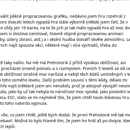
válit pěkně propracovanou grafiku, nedávno jsem hru rozehrál z
oro dvaceti letech vypadá hra stále výborně (někde jsem četl, že v
o vždy jen 16 barev, na to že jich je tak málo vypadá hra až moc do
jsem si doslova zamiloval, hlavně vtipně propracovanou animaci
y, údery zbraní, atd.) a i okolní hudba dotváří skvěle atmosféru. L
nich najít spousta věcí, některé mají i více východů, třeba do
tě taky našlo. Na mě má Prehistorik 2 příliš vysokou obtížnost, asi
 procházet úrovně pomalu a s rozmyslem. Prvních 5 levelů se dá c
ak obtížnost strašně moc narůstá a nebýt těch kódů umístěných v k
 toho osmého levelu. Další problém souvisí s těmi kódy, dělalo mi
hře najít (některé jsem ani nenašel), proč je alespoň vývojáři neumí
ola, jako by už tak nebyla ta náročnost moc vysoká. Jako poslední v
esu ESC, stalo se mi nejméně 50x, že jsem chtěl touto klávesou hru
sto toho natvrdo vypnula.
vše, co jsem chtěl, ještě bych dodal, že první Prehistorik mě tak m
ebavil. Možná to bylo hlavně tím, že jsem ho hrál až po dvojce, kte
h lepší.