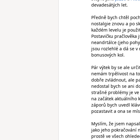
devadesátých let.
Předně bych chtěl poch
nostalgie znovu a po sk
každém levelu je použit
Postavičku pračlověka 
neandrtálce (jeho pohyb
jsou rozlehlé a dá se v 
bonusových kol.
Pár výtek by se ale urči
nemám trpělivost na to
dobře zvládnout, ale p
nedostal bych se ani do
strašné problémy je ve 
na začátek aktuálního k
záporů bych uvedl kláv
pozastavit a ona se mí
Myslím, že jsem napsal 
jako jeho pokračování n
prostě ve všech ohledec