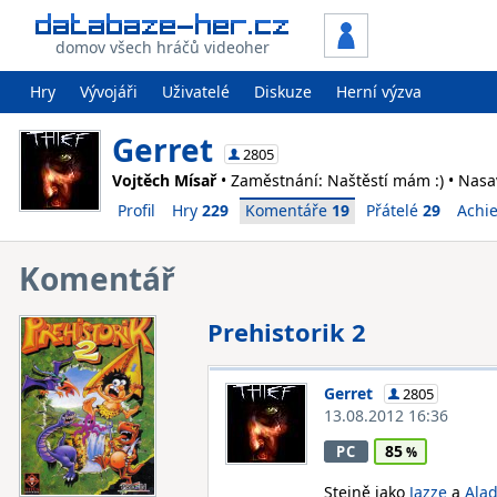
domov všech hráčů videoher
Hry
Vývojáři
Uživatelé
Diskuze
Herní výzva
Gerret
2805
Vojtěch Mísař
• Zaměstnání: Naštěstí mám :) • Nasav
Profil
Hry
229
Komentáře
19
Přátelé
29
Achi
Komentář
Prehistorik 2
Gerret
2805
13.08.2012 16:36
85
PC
Stejně jako
Jazze
a
Ala