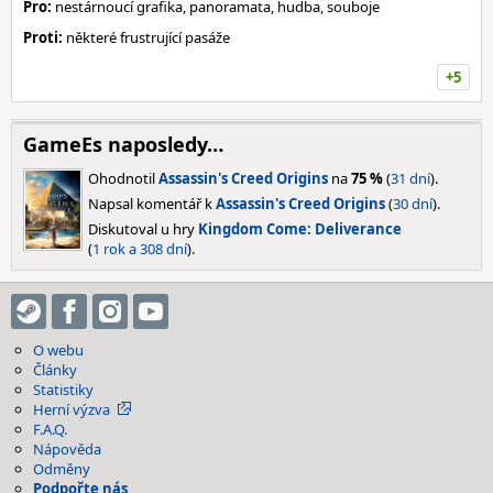
Pro:
nestárnoucí grafika, panoramata, hudba, souboje
Proti:
některé frustrující pasáže
+5
GameEs naposledy…
Ohodnotil
Assassin's Creed Origins
na
75 %
(
31 dní
).
Napsal komentář k
Assassin's Creed Origins
(
30 dní
).
Diskutoval u hry
Kingdom Come: Deliverance
(
1 rok a 308 dní
).
O webu
Články
Statistiky
Herní výzva
F.A.Q.
Nápověda
Odměny
Podpořte nás