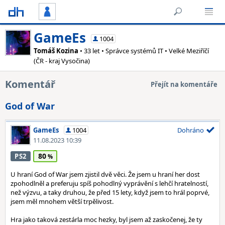
GameEs
1004
Tomáš Kozina
• 33 let • Správce systémů IT • Velké Meziříčí
(ČR - kraj Vysočina)
Komentář
Přejít na komentáře
God of War
GameEs
1004
Dohráno
11.08.2023 10:39
80
PS2
U hraní God of War jsem zjistil dvě věci. Že jsem u hraní her dost
zpohodlněl a preferuju spíš pohodlný vyprávění s lehčí hratelností,
než výzvu, a taky druhou, že před 15 lety, když jsem to hrál poprvé,
jsem měl mnohem větší trpělivost.
Hra jako taková zestárla moc hezky, byl jsem až zaskočenej, že ty