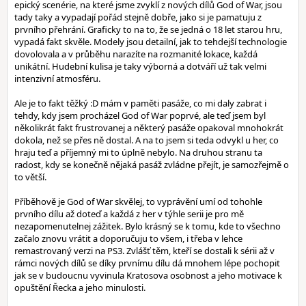
epický scenérie, na které jsme zvyklí z nových dílů God of War, jsou
tady taky a vypadají pořád stejně dobře, jako si je pamatuju z
prvního přehrání. Graficky to na to, že se jedná o 18 let starou hru,
vypadá fakt skvěle. Modely jsou detailní, jak to tehdejší technologie
dovolovala a v průběhu narazíte na rozmanité lokace, každá
unikátní. Hudební kulisa je taky výborná a dotváří už tak velmi
intenzivní atmosféru.
Ale je to fakt těžký :D mám v paměti pasáže, co mi daly zabrat i
tehdy, kdy jsem procházel God of War poprvé, ale teď jsem byl
několikrát fakt frustrovanej a některý pasáže opakoval mnohokrát
dokola, než se přes ně dostal. A na to jsem si teda odvykl u her, co
hraju teď a příjemný mi to úplně nebylo. Na druhou stranu ta
radost, kdy se konečně nějaká pasáž zvládne přejít, je samozřejmě o
to větší.
Příběhově je God of War skvělej, to vyprávění umí od tohohle
prvního dílu až doteď a každá z her v týhle serii je pro mě
nezapomenutelnej zážitek. Bylo krásný se k tomu, kde to všechno
začalo znovu vrátit a doporučuju to všem, i třeba v lehce
remastrovaný verzi na PS3. Zvlášť těm, kteří se dostali k sérii až v
rámci nových dílů se díky prvnímu dílu dá mnohem lépe pochopit
jak se v budoucnu vyvinula Kratosova osobnost a jeho motivace k
opuštění Řecka a jeho minulosti.