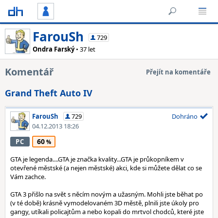
FarouSh
729
Ondra Farský
• 37 let
Komentář
Přejít na komentáře
Grand Theft Auto IV
FarouSh
729
Dohráno
04.12.2013 18:26
60
PC
GTA je legenda....GTA je značka kvality...GTA je průkopníkem v
otevřené městské (a nejen městské) akci, kde si můžete dělat co se
Vám zachce.
GTA 3 přišlo na svět s něcím novým a užasným. Mohli jste běhat po
(v té době) krásně vymodelovaném 3D městě, plnili jste úkoly pro
gangy, utíkali policajtům a nebo kopali do mrtvol chodců, které jste