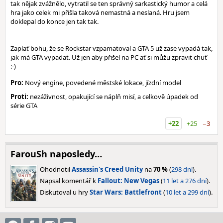
tak nějak zvážnělo, vytratil se ten správný sarkastický humor a celá
hra jako celek mi přišla taková nemastná a neslaná. Hru jsem
doklepal do konce jen tak tak.
Zaplať bohu, že se Rockstar vzpamatoval a GTA 5 už zase vypadá tak,
jak má GTA vypadat. Už jen aby přišel na PC ať si můžu zpravit chuť
:-)
Pro:
Nový engine, povedené městské lokace, jízdní model
Proti:
nezáživnost, opakující se náplň misí, a celkově úpadek od
série GTA
+22
+25
−3
FarouSh naposledy…
Ohodnotil
Assassin's Creed Unity
na
70 %
(
298 dní
).
Napsal komentář k
Fallout: New Vegas
(
11 let a 276 dní
).
Diskutoval u hry
Star Wars: Battlefront
(
10 let a 299 dní
).