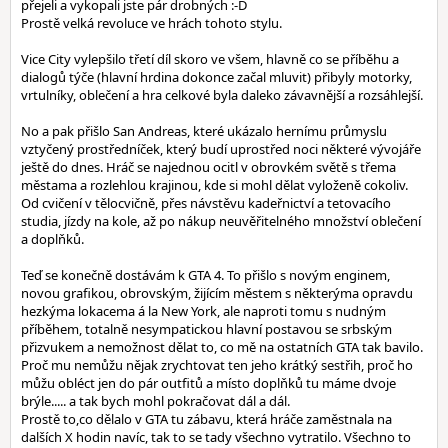
přejeli a vykopali jste pár drobných :-D
Prostě velká revoluce ve hrách tohoto stylu.
Vice City vylepšilo třetí díl skoro ve všem, hlavně co se příběhu a
dialogů týče (hlavní hrdina dokonce začal mluvit) přibyly motorky,
vrtulníky, oblečení a hra celkové byla daleko závavnější a rozsáhlejší.
No a pak přišlo San Andreas, které ukázalo hernímu průmyslu
vztyčený prostředníček, který budí uprostřed noci některé vývojáře
ještě do dnes. Hráč se najednou ocitl v obrovkém světě s třema
městama a rozlehlou krajinou, kde si mohl dělat vyloženě cokoliv.
Od cvičení v tělocvičně, přes návstěvu kadeřnictví a tetovacího
studia, jízdy na kole, až po nákup neuvěřitelného množství oblečení
a doplňků.
Teď se konečně dostávám k GTA 4. To přišlo s novým enginem,
novou grafikou, obrovským, žijícím městem s některýma opravdu
hezkýma lokacema á la New York, ale naproti tomu s nudným
příběhem, totalně nesympatickou hlavní postavou se srbským
přizvukem a nemožnost dělat to, co mě na ostatních GTA tak bavilo.
Proč mu nemůžu nějak zrychtovat ten jeho krátký sestřih, proč ho
můžu obléct jen do pár outfitů a místo doplňků tu máme dvoje
brýle..... a tak bych mohl pokračovat dál a dál.
Prostě to,co dělalo v GTA tu zábavu, která hráče zaměstnala na
dalších X hodin navíc, tak to se tady všechno vytratilo. Všechno to