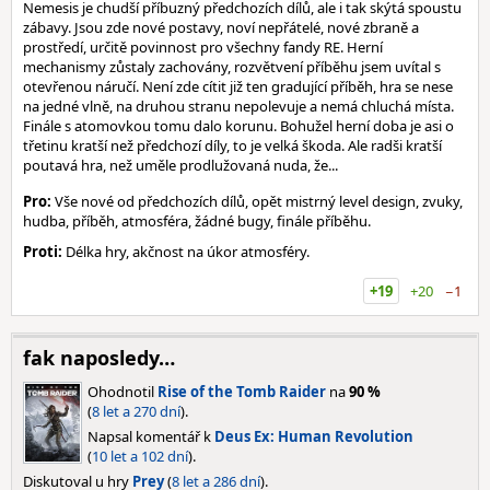
Nemesis je chudší příbuzný předchozích dílů, ale i tak skýtá spoustu
zábavy. Jsou zde nové postavy, noví nepřátelé, nové zbraně a
prostředí, určitě povinnost pro všechny fandy RE. Herní
mechanismy zůstaly zachovány, rozvětvení příběhu jsem uvítal s
otevřenou náručí. Není zde cítit již ten gradující příběh, hra se nese
na jedné vlně, na druhou stranu nepolevuje a nemá chluchá místa.
Finále s atomovkou tomu dalo korunu. Bohužel herní doba je asi o
třetinu kratší než předchozí díly, to je velká škoda. Ale radši kratší
poutavá hra, než uměle prodlužovaná nuda, že...
Pro:
Vše nové od předchozích dílů, opět mistrný level design, zvuky,
hudba, příběh, atmosféra, žádné bugy, finále příběhu.
Proti:
Délka hry, akčnost na úkor atmosféry.
+19
+20
−1
fak naposledy…
Ohodnotil
Rise of the Tomb Raider
na
90 %
(
8 let a 270 dní
).
Napsal komentář k
Deus Ex: Human Revolution
(
10 let a 102 dní
).
Diskutoval u hry
Prey
(
8 let a 286 dní
).