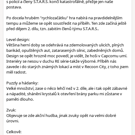
s policií a členy S.T.A.R.S. končí katastrofálně, přežije jen naše
postava.
Po docela hrubém "rychlozačátku" hra nabírá na pravdidelnějším
tempu a můžeme se opět soustředit na příběh. Ten zde začíná ještě
před dějem 2. dílu, tzn. zabitím členů týmu S.T.A.R.S..
Level design:
Většina herní doby se odehrává na zdemolovaných ulicích, plných
barikád, opuštěných aut, zatarasených silnic, zabedněných domů.
Design se opět hrozně moc povedl, je vidět, že hoši v Capcomu umí.
Interiéry se nesou v duchu RE série-takže výborné. Příběh nás
zavede i do starých známých lokací a míst v Recoon City, z toho jsem
měl radost.
Puzzly a hádanky:
Velké množství, zase o něco lehčí než v 2. díle, ale i tak opět zábavné
a nápadité, shánění krystalů k otevření brány parku mi zůstane v
paměti dlouho.
Zvuk:
Objevuje se zde akční hudba, jinak zvuky opět na velmi dobré
úrovni.
Celkově: