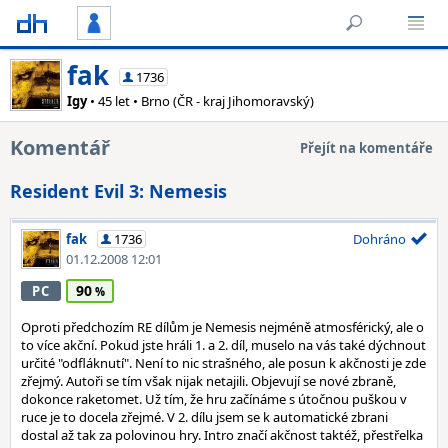
fak
1736
Igy
• 45 let • Brno (ČR - kraj Jihomoravský)
Komentář
Přejít na komentáře
Resident Evil 3: Nemesis
fak
1736
Dohráno
01.12.2008 12:01
90
PC
Oproti předchozím RE dílům je Nemesis nejméně atmosférický, ale o
to více akční. Pokud jste hráli 1. a 2. díl, muselo na vás také dýchnout
určité "odfláknutí". Není to nic strašného, ale posun k akčnosti je zde
zřejmý. Autoři se tím však nijak netajili. Objevují se nové zbraně,
dokonce raketomet. Už tím, že hru začínáme s útočnou puškou v
ruce je to docela zřejmé. V 2. dílu jsem se k automatické zbrani
dostal až tak za polovinou hry. Intro značí akčnost taktéž, přestřelka