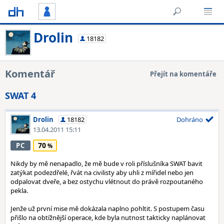
Drolin
18182
Komentář
Přejít na komentáře
SWAT 4
Drolin
18182
Dohráno
13.04.2011 15:11
70
PC
Nikdy by mě nenapadlo, že mě bude v roli příslušníka SWAT bavit
zatýkat podezdřelé, řvát na civilisty aby uhli z mířidel nebo jen
odpalovat dveře, a bez ostychu vlétnout do právě rozpoutaného
pekla.
Jenže už první mise mě dokázala naplno pohltit. S postupem času
přišlo na obtížnější operace, kde byla nutnost takticky naplánovat