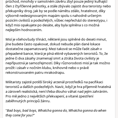
průchod, mnohdy v samotném závěru zbyl pouze jediný kulhající
člen z čtyřčlenné jednotky, a stále zbývalo zajistit dva teroristy nebo
překupníky drog. Jak by se podle námětu zdálo, hratelnost, díky
výborně nedesignovaným mapám spolu s nahodně určeným
pozicím civilistů a podezřelých, vůbec nepřechází do stereotypu, i
když misi opakujete po desáte, aby byla splněna s co možná
nejlepším hodnocením.
Misí je všehovšudy třináct, některé jsou splněné do deseti minut,
jíne budete často opakovat, dokud nebude plán dané lokace
dostatečne zapamatovaný. Mezi takové se může řadit zásah v
přepadené bance, která je plná elitně vybavených teroristů. To, že
jedne či dva zásahy znamenají smrt a ztráta života civilisty je
nepřípustná je samozřejmostí. Díky různorodosti misí je tak možno
prožít i zásah v nočním klubu, knihovně nebo v právě
rekonstruovaném patru mrakodrapu.
Militaristy zajisté potěší široký arzenál prostředků na pacifikaci
teroristů a dalších podezřelých. Navíc, když je hra příjemně hratelná
a zároveň realistická, není třeba dlouho váhat nad jejím zahráním.
Pro mě jedno z největších překvapení, a vítané zpestření
zaběhnutých principů žánru.
"
Bad boys, bad boys, Whatcha gonna do, Whatcha gonna do when
they come for you?
"