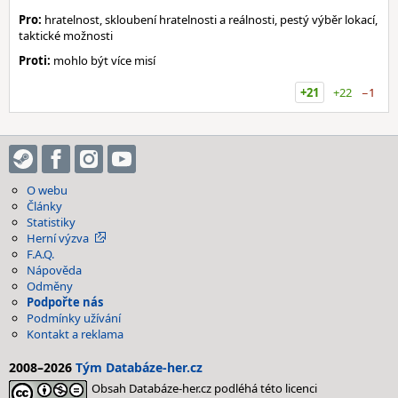
Pro:
hratelnost, skloubení hratelnosti a reálnosti, pestý výběr lokací,
taktické možnosti
Proti:
mohlo být více misí
+21
+22
−1
O webu
Články
Statistiky
Herní výzva
F.A.Q.
Nápověda
Odměny
Podpořte nás
Podmínky užívání
Kontakt a reklama
2008–2026
Tým Databáze-her.cz
Obsah Databáze-her.cz podléhá této licenci