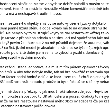
hodnocení skočit na Mcrae 2 abych se dobře naladil a musim se t
áva není. Hodně to zestárlo. Neustále vídám komentáře ohledně toh
le hra má a nechápavě kroutím hlavou.
jsem se zasekl o objekty aniž by se auto vyloženě fyzicky dotýkalo
jsem jemně líznul stěnu a odpálkovalo mě to na druhou stranu do
ící. Ale nebylo by to frustrující kdyby se dal restartovat každej závo
dě je Mcrae 2 přepálená arkáda a se simulací má společného fakt má
a když povim že i Burnout 2 na mě působil dojmem že auta maj vá
už co říct. Jízdní model je absolutní bizár a co se týče nějakejch op
protože po určité době jsem se na to vybodl a jezdil s domláceným
dnej rozdíl v jízdním modelu.
vat každou stage jednotlivě, ale musím tím pádem opakovat závody
roblémů. A aby toho nebylo málo, tak mi hra pokaždé resetovala op
fun factor padal hodně dolů a ke konci jsem to už chtěl dojet abyc
šší obtížnost hrát nebudu protože to bych fakt už se u té hry nebav
 jen mě docela překvapilo jak moc široké silnice zde jsou. Nejvíc se
 mám prostě slabost pro tu UK atmosféru a počasí. Graficky to nevy
ám že mi hra resetovala nastavení mého Xbox ovladače takže po k
 všechno nastavovat pořád dokola.