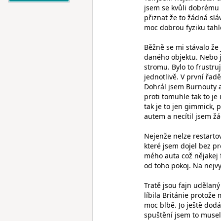
jsem se kvůli dobrému 
přiznat že to žádná sl
moc dobrou fyziku tah
Běžně se mi stávalo že 
daného objektu. Nebo 
stromu. Bylo to frustruj
jednotlivě. V první řa
Dohrál jsem Burnouty 
proti tomuhle tak to je 
tak je to jen gimmick, 
autem a necítil jsem žá
Nejenže nelze restarto
které jsem dojel bez p
mého auta což nějakej 
od toho pokoj. Na nejvy
Tratě jsou fajn udělaný
líbila Británie protože
moc blbě. Jo ještě dod
spuštění jsem to musel