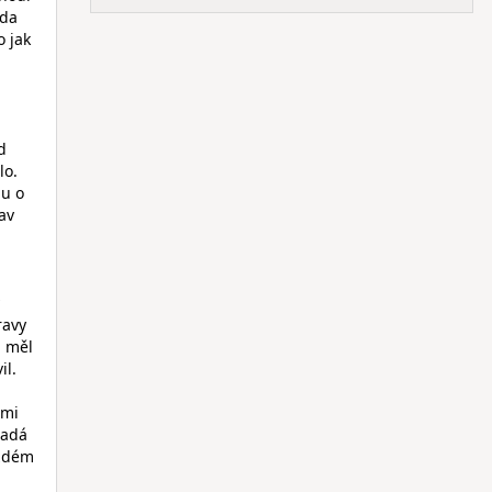
eda
o jak
d
lo.
hu o
rav
ravy
h měl
il.
 mi
padá
aždém