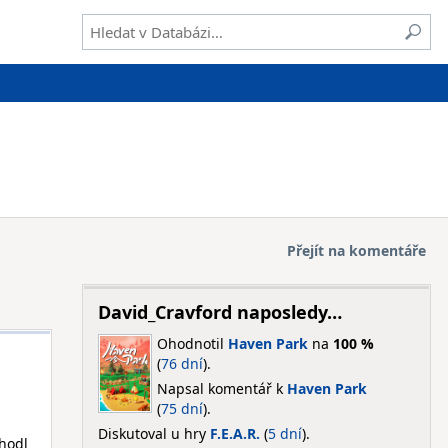
Přejít na komentáře
David_Cravford naposledy…
Ohodnotil
Haven Park
na
100 %
(
76 dní
).
Napsal komentář k
Haven Park
(
75 dní
).
Diskutoval u hry
F.E.A.R.
(
5 dní
).
zhodl