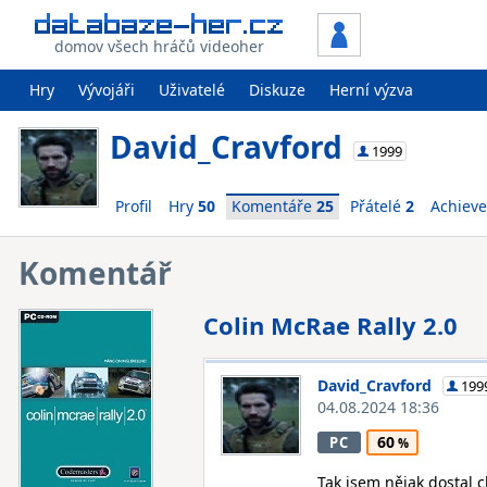
domov všech hráčů videoher
Hry
Vývojáři
Uživatelé
Diskuze
Herní výzva
David_Cravford
1999
Profil
Hry
50
Komentáře
25
Přátelé
2
Achiev
Komentář
Colin McRae Rally 2.0
David_Cravford
199
04.08.2024 18:36
60
PC
Tak jsem nějak dostal ch