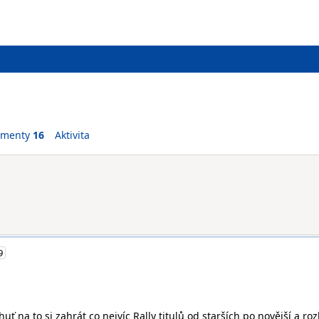
ementy
16
Aktivita
9
uť na to si zahrát co nejvíc Rally titulů od starších po novější a ro