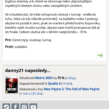
logikou staminy a ki, které se obnovuje nebo ubývá každým
úspěšných blokem útoku nebo neúspěšným útokem.
Až si budete jisti, že Vaše schopnosti obstojí v turnaji - směle do
toho, čeká na Vás několik protivníků, na každého máte 3 pokusy,
abyste ho poslali k zemi, jinak se vracíte k předchozímu bojovníku,
kterého opět musíte sundat, abyste zase mohli postupovat dál až
do finále. Celkem slušná věc v lehčím nadprůměru - 70 %
Pro:
různé styly, souboje, turnaj
Proti:
ovládání
+10
danny21 naposledy…
Ohodnotil
Metro 2033
na
75 %
(
3 dny
).
Napsal komentář k
Quake 4
(
15 dní
).
Diskutoval u hry
Max Payne 2: The Fall of Max Payne
(
1 rok a 141 dní
).