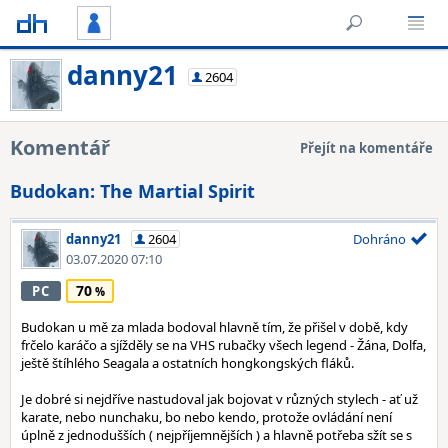
danny21
2604
Komentář
Přejít na komentáře
Budokan: The Martial Spirit
danny21
2604
Dohráno
03.07.2020 07:10
70
PC
Budokan u mě za mlada bodoval hlavně tím, že přišel v době, kdy
frčelo karáčo a sjížděly se na VHS rubačky všech legend - Žána, Dolfa,
ještě štíhlého Seagala a ostatních hongkongských fláků.
Je dobré si nejdříve nastudoval jak bojovat v různých stylech - ať už
karate, nebo nunchaku, bo nebo kendo, protože ovládání není
úplně z jednodušších ( nejpříjemnějších ) a hlavně potřeba sžít se s