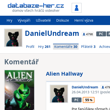
domov všech hráčů videoher
Hry
Vývojáři
Uživatelé
Diskuze
Herní výzva
DanielUndream
PC
4798
Profil
Hry
261
Komentáře
30
Přátelé
3
Achie
Komentář
Alien Hallway
DanielUndream
479
26.04.2013 12:51
(posl
55
PC
Pre fanúšikov rôznych