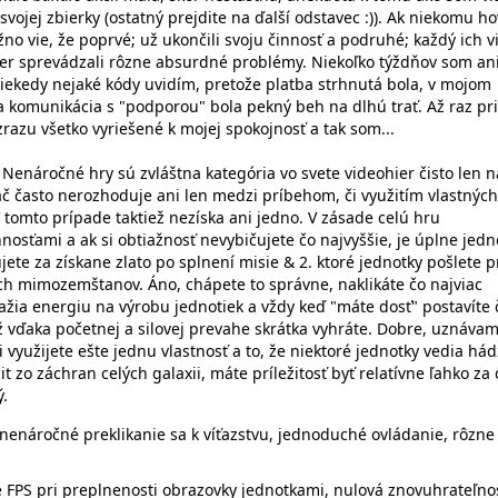
svojej zbierky (ostatný prejdite na ďalší odstavec :)). Ak niekomu ho
žno vie, že poprvé; už ukončili svoju činnosť a podruhé; každý ich v
er sprevádzali rôzne absurdné problémy. Niekoľko týždňov som an
niekedy nejaké kódy uvidím, pretože platba strhnutá bola, v mojom
a komunikácia s "podporou" bola pekný beh na dlhú trať. Až raz pri
zrazu všetko vyriešené k mojej spokojnosť a tak som...
 Nenáročné hry sú zvláštna kategória vo svete videohier čisto len n
ráč často nerozhoduje ani len medzi príbehom, či využitím vlastných
V tomto prípade taktiež nezíska ani jedno. V zásade celú hru
osťami a ak si obtiažnosť nevybičujete čo najvyššie, je úplne jedno
ete za získane zlato po splnení misie & 2. ktoré jednotky pošlete p
h mimozemštanov. Áno, chápete to správne, naklikáte čo najviac
ťažia energiu na výrobu jednotiek a vždy keď "máte dosť" postavíte 
ž vďaka početnej a silovej prevahe skrátka vyhráte. Dobre, uznávam
i využijete ešte jednu vlastnosť a to, že niektoré jednotky vedia hád
it zo záchran celých galaxii, máte príležitosť byť relatívne ľahko za 
ý.
enáročné preklikanie sa k víťazstvu, jednoduché ovládanie, rôzne
 FPS pri preplnenosti obrazovky jednotkami, nulová znovuhrateľno