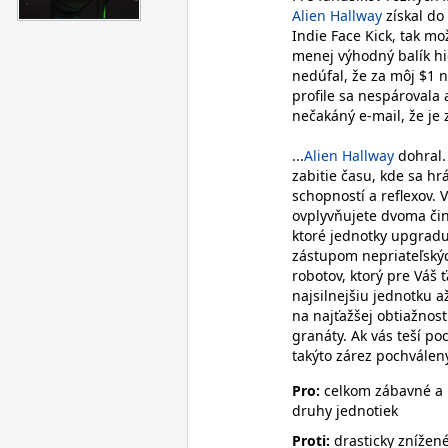
Alien Hallway
získal do 
Indie Face Kick, tak mo
menej výhodný balík hi
nedúfal, že za môj $1 
profile sa nespárovala 
nečakáný e-mail, že je 
...
Alien Hallway
dohral.
zabitie času, kde sa h
schopností a reflexov. 
ovplyvňujete dvoma činn
ktoré jednotky upgraduj
zástupom nepriateľskýc
robotov, ktorý pre Váš 
najsilnejšiu jednotku a
na najťažšej obtiažnost
granáty. Ak vás teší poc
takýto zárez pochválen
Pro:
celkom zábavné a n
druhy jednotiek
Proti:
drasticky znížené