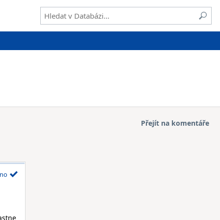
Přejít na komentáře
no
astne