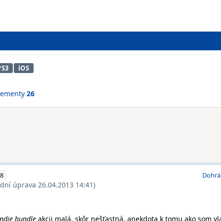
PS3
iOS
vementy
26
8
Dohrá
ední úprava 26.04.2013 14:41)
indie bundle
akcii malá, skôr nešťastná, anekdota k tomu ako som vl