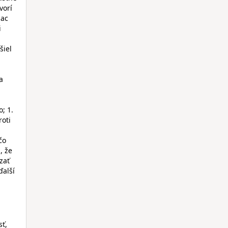
vorí
iac
i
šiel
a
; 1.
roti
čo
, že
zať
ďalší
sť,