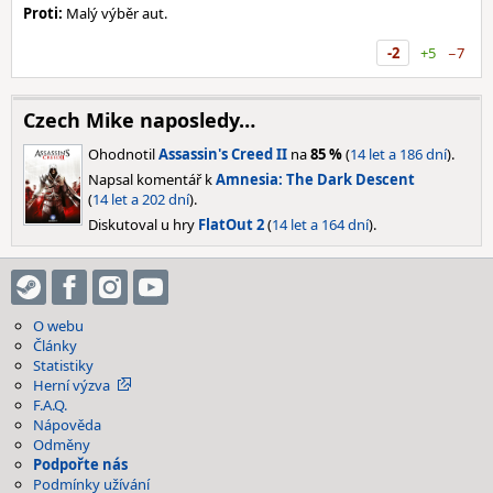
Proti:
Malý výběr aut.
-2
+5
−7
Czech Mike naposledy…
Ohodnotil
Assassin's Creed II
na
85 %
(
14 let a 186 dní
).
Napsal komentář k
Amnesia: The Dark Descent
(
14 let a 202 dní
).
Diskutoval u hry
FlatOut 2
(
14 let a 164 dní
).
O webu
Články
Statistiky
Herní výzva
F.A.Q.
Nápověda
Odměny
Podpořte nás
Podmínky užívání