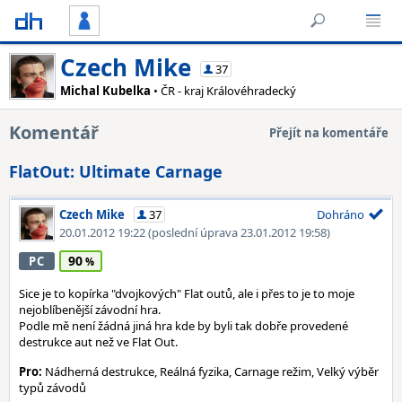
Czech Mike
37
Michal Kubelka
• ČR - kraj Královéhradecký
Komentář
Přejít na komentáře
FlatOut: Ultimate Carnage
Czech Mike
37
Dohráno
20.01.2012 19:22
(poslední úprava 23.01.2012 19:58)
90
PC
Sice je to kopírka "dvojkových" Flat outů, ale i přes to je to moje
nejoblíbenější závodní hra.
Podle mě není žádná jiná hra kde by byli tak dobře provedené
destrukce aut než ve Flat Out.
Pro:
Nádherná destrukce, Reálná fyzika, Carnage režim, Velký výběr
typů závodů