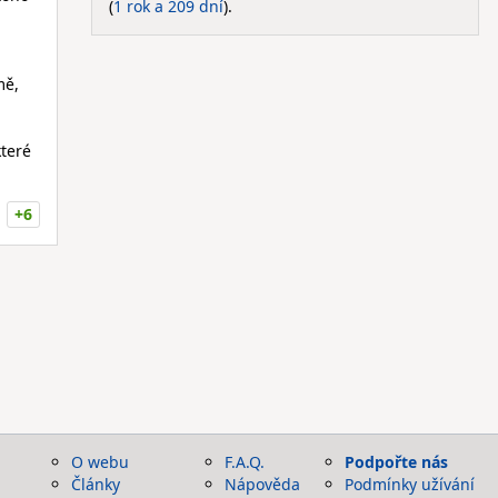
(
1 rok a 209 dní
).
mě,
.
které
+6
O webu
F.A.Q.
Podpořte nás
Články
Nápověda
Podmínky užívání