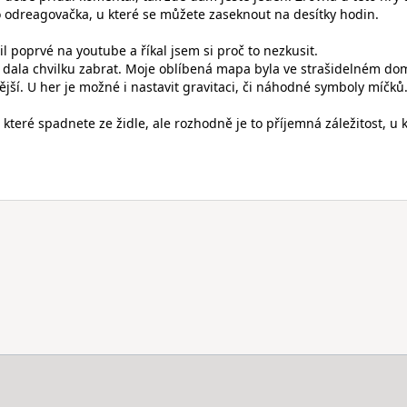
o odreagovačka, u které se můžete zaseknout na desítky hodin.
l poprvé na youtube a říkal jsem si proč to nezkusit.
dala chvilku zabrat. Moje oblíbená mapa byla ve strašidelném do
ější. U her je možné i nastavit gravitaci, či náhodné symboly míčků
z které spadnete ze židle, ale rozhodně je to příjemná záležitost, u 