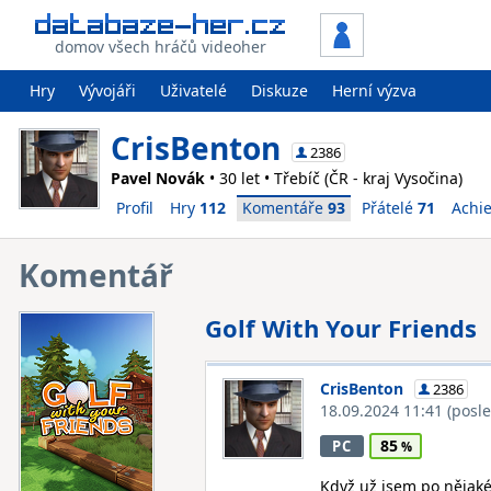
domov všech hráčů videoher
Hry
Vývojáři
Uživatelé
Diskuze
Herní výzva
CrisBenton
2386
Pavel Novák
• 30 let • Třebíč (ČR - kraj Vysočina)
Profil
Hry
112
Komentáře
93
Přátelé
71
Achi
Komentář
Golf With Your Friends
CrisBenton
2386
18.09.2024 11:41
(posl
85
PC
Když už jsem po nějaké