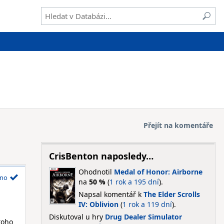
Přejít na komentáře
CrisBenton naposledy…
Ohodnotil
Medal of Honor: Airborne
no
na
50 %
(
1 rok a 195 dní
).
Napsal komentář k
The Elder Scrolls
IV: Oblivion
(
1 rok a 119 dní
).
Diskutoval u hry
Drug Dealer Simulator
toho