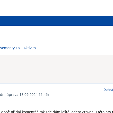
evementy
18
Aktivita
Dohrá
ední úprava 18.09.2024 11:46)
 době přidal komentář, tak zde dám ještě jeden! Zrovna u této hry 