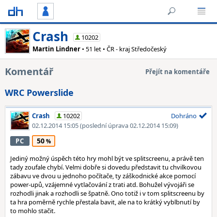
Crash
10202
Martin Lindner
• 51 let • ČR - kraj Středočeský
Komentář
Přejít na komentáře
WRC Powerslide
Crash
10202
Dohráno
02.12.2014 15:05
(poslední úprava 02.12.2014 15:09)
50
PC
Jediný možný úspěch této hry mohl být ve splitscreenu, a právě ten
tady zoufale chybí. Velmi dobře si dovedu představit tu chvilkovou
zábavu ve dvou u jednoho počítače, ty záškodnické akce pomocí
power-upů, vzájemné vytlačování z trati atd. Bohužel vývojáři se
rozhodli jinak a rozhodli se špatně. Ono totiž i v tom splitscreenu by
ta hra poměrně rychle přestala bavit, ale na to krátký vyblbnutí by
to mohlo stačit.