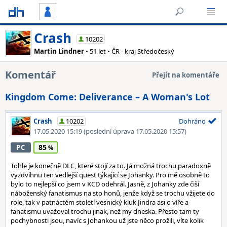
Crash
10202
Martin Lindner
• 51 let • ČR - kraj Středočeský
Komentář
Přejít na komentáře
Kingdom Come: Deliverance – A Woman's Lot
Crash
10202
Dohráno
17.05.2020 15:19
(poslední úprava 17.05.2020 15:57)
85
PC
Tohle je konečně DLC, které stojí za to. Já možná trochu paradoxně
vyzdvihnu ten vedlejší quest týkající se Johanky. Pro mě osobně to
bylo to nejlepší co jsem v KCD odehrál. Jasně, z Johanky zde čiší
náboženský fanatismus na sto honů, jenže když se trochu vžijete do
role, tak v patnáctém století vesnický kluk Jindra asi o víře a
fanatismu uvažoval trochu jinak, než my dneska. Přesto tam ty
pochybnosti jsou, navíc s Johankou už jste něco prožili, víte kolik