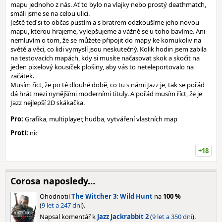
mapu jednoho z nás. Ať to bylo na vlajky nebo prostý deathmatch,
smáli jsme se na celou ulici.
Ještě teď si to občas pustím a s bratrem odzkoušíme jeho novou
mapu, kterou hrajeme, vylepšujeme a vážně se u toho bavíme. Ani
nemluvím o tom, že se můžete připojit do mapy ke komukoliv na
světě a věci, co lidi vymyslí jsou neskutečný. Kolik hodin jsem zabila
na testovacích mapách, kdy si musíte načasovat skok a skočit na
jeden pixelový kousíček plošiny, aby vás to neteleportovalo na
začátek.
Musím říct, že po té dlouhé době, co tu s námi Jazz je, tak se pořád
dá hrát mezi nynějšími moderními tituly. A pořád musím říct, že je
Jazz nejlepší 2D skákačka.
Pro:
Grafika, multiplayer, hudba, vytváření vlastních map
Proti:
nic
+18
Corosa naposledy…
Ohodnotil
The Witcher 3: Wild Hunt
na
100 %
(
9 let a 247 dní
).
Napsal komentář k
Jazz Jackrabbit 2
(
9 let a 350 dní
).