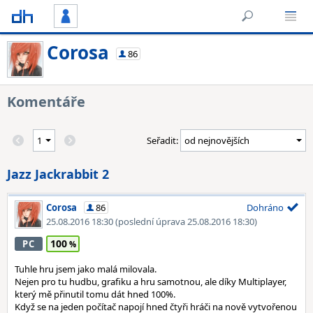
Corosa
86
Komentáře
Seřadit:
Jazz Jackrabbit 2
Corosa
86
Dohráno
25.08.2016 18:30
(poslední úprava 25.08.2016 18:30)
100
PC
Tuhle hru jsem jako malá milovala.
Nejen pro tu hudbu, grafiku a hru samotnou, ale díky Multiplayer,
který mě přinutil tomu dát hned 100%.
Když se na jeden počítač napojí hned čtyři hráči na nově vytvořenou