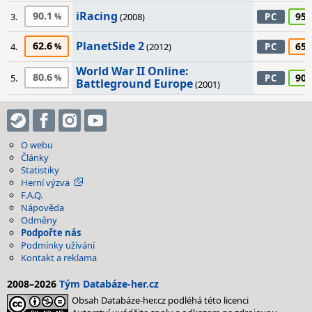
iRacing
90.1
95
3.
(2008)
PC
PlanetSide 2
62.6
65
4.
(2012)
PC
World War II Online:
80.6
90
5.
PC
Battleground Europe
(2001)
O webu
Články
Statistiky
Herní výzva
F.A.Q.
Nápověda
Odměny
Podpořte nás
Podmínky užívání
Kontakt a reklama
2008–2026
Tým Databáze-her.cz
Obsah Databáze-her.cz podléhá této licenci