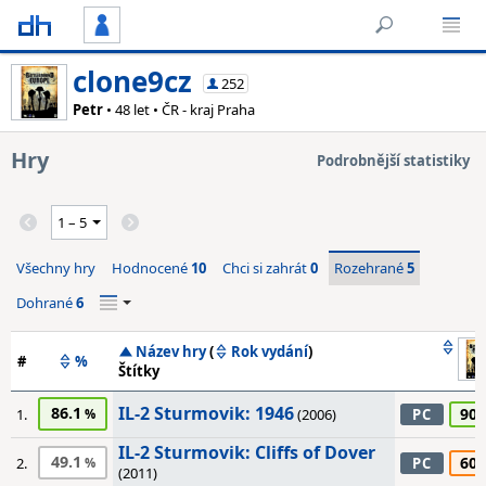
clone9cz
252
Petr
• 48 let • ČR - kraj Praha
Hry
Podrobnější statistiky
Všechny hry
Hodnocené
10
Chci si zahrát
0
Rozehrané
5
Dohrané
6
Název hry
(
Rok vydání
)
#
%
Štítky
IL-2 Sturmovik: 1946
86.1
90
1.
(2006)
PC
IL-2 Sturmovik: Cliffs of Dover
49.1
60
2.
PC
(2011)