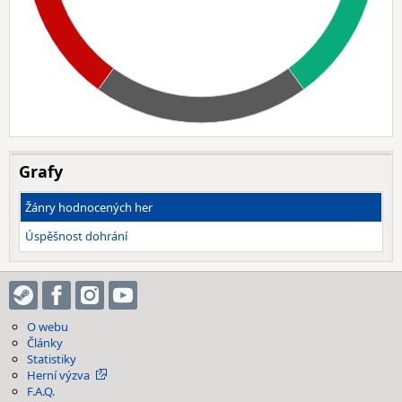
Grafy
Žánry hodnocených her
Úspěšnost dohrání
O webu
Články
Statistiky
Herní výzva
F.A.Q.