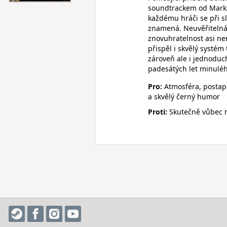
soundtrackem od Marka M
každému hráči se při sl
znamená. Neuvěřitelná 
znovuhratelnost asi nen
přispěl i skvělý systém
zároveň ale i jednoduc
padesátých let minuléh
Pro:
Atmosféra, postapo
a skvělý černý humor
Proti:
Skutečně vůbec 