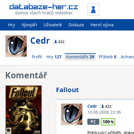
domov všech hráčů videoher
Hry
Vývojáři
Uživatelé
Diskuze
Herní výzva
Cedr
432
Profil
Hry
127
Komentáře
29
Přátelé
0
Achie
Komentář
Fallout
Cedr
432
10.06.2008 23:36
100
PC
Pohlcující příběh, do