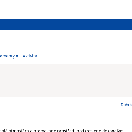
vementy
8
Aktivita
Dohrá
konalá atmosféra a promakané prostředí podkreslené dokonalým