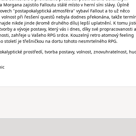
organa zajistilo Falloutu stálé místo v herní síni slávy. Úplně
ovech "postapokalyptická atmosféra" vybaví Fallout a to už něco
volnost při řesšení questů nebyla dodnes překonána, takže termí
ajde nikde jinde (kromě druhého dílu) lepší uplatnění. K tomu jist
 tvorby a vývoje postavy, který vás i dnes, díky své propracovanosti 
hosti, zahřeje u Vašeho RPG srdce. Kouzelný retro atomový feeling
o století je třešničkou na dortu tohoto nesmrtelného RPG.
kalyptické prostředí, tvorba postavy, volnost, znovuhratelnost, hud
nic