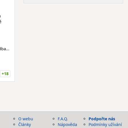
n
ě
a
ba...
+18
O webu
F.A.Q.
Podpořte nás
Články
Nápověda
Podmínky užívání