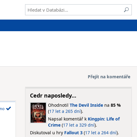
Přejít na komentáře
Cedr naposledy…
Ohodnotil
The Devil Inside
na
85 %
no
(
17 let a 265 dní
).
Napsal komentář k
Kingpin: Life of
Crime
(
17 let a 329 dní
).
Diskutoval u hry
Fallout 3
(
17 let a 264 dní
).