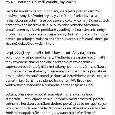
my NFS Porsche! Oni měli kvantitu, my kvalitu!
Závodní simulátor je slovní spojení, které ještě před rokem 2000
nedávalo smysl. Závodní hry byly více či méně arkádové a za
realistickou závodní hru se považovalo cokoliv, co nemělo na autech
namontováno laserová děla. NFS Porsche nicméně závodním
simulátorem byl. Navíc perfektně vyladěným. I na klávesnici nebyl
problém (s mírnou křečí v ruce) si hru vychutnat. To, co jízdní model
nabízel po připojení volantu se zpětnou vazbou, překvapí i dnes, po
více než dekádě od vydání titulu.
EA při vývoji hry neuvěřitelně riskovalo, od sázky na jedinou
automobilku až po mód kariéry. Předhodit stávajícím hráčům NFS,
tedy zavedené značky spojené s arkádovým závoděním v
supersportech, hru s fyzikálními zákony, jedinou tovární značkou a
nutit je začínat se skutečnými veterány z konce 40. let a pomalu se
prokousávat do současnosti, je skoro až neuvěřitelné drzé. Drzé, ale
geniální. Jak rádi jsme se plahočili s klonem VW Brouk po
venkovských scenériích Normandie při zapadajícím slunci!
Lokace, přes nevelký počet, mají vlastní charakter a silnou
atmosféru. Trať v Alpách se svou proměnlivostí prostředí, počasí,
sněhem a horskou vesničkou dodnes považuji za to nejlepší, co jsem
kdy v závodních hrách viděl. Vzpomínka na labyrint v průmyslové
zóně mě naopak stále deprimuje. Ostatní tratě více či méně