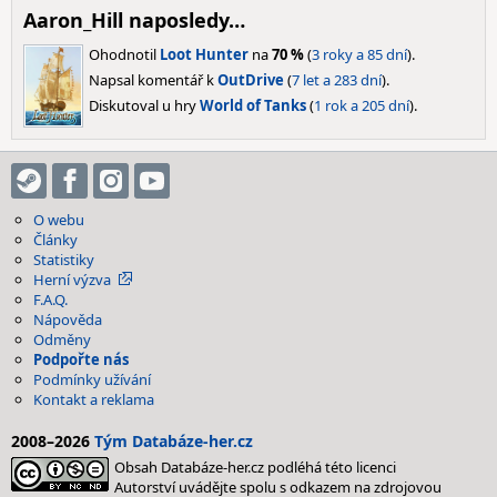
Aaron_Hill naposledy…
Ohodnotil
Loot Hunter
na
70 %
(
3 roky a 85 dní
).
Napsal komentář k
OutDrive
(
7 let a 283 dní
).
Diskutoval u hry
World of Tanks
(
1 rok a 205 dní
).
O webu
Články
Statistiky
Herní výzva
F.A.Q.
Nápověda
Odměny
Podpořte nás
Podmínky užívání
Kontakt a reklama
2008–2026
Tým Databáze-her.cz
Obsah Databáze-her.cz podléhá této licenci
Autorství uvádějte spolu s odkazem na zdrojovou