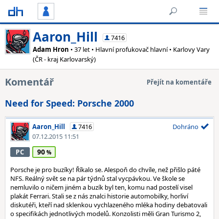
Aaron_Hill
7416
Adam Hron
• 37 let • Hlavní profukovač hlavní • Karlovy Vary
(ČR - kraj Karlovarský)
Komentář
Přejít na komentáře
Need for Speed: Porsche 2000
Aaron_Hill
7416
Dohráno
07.12.2015 11:51
90
PC
Porsche je pro buzíky! Říkalo se. Alespoň do chvíle, než přišlo páté
NFS. Reálný svět se na pár týdnů stal vycpávkou. Ve škole se
nemluvilo o ničem jiném a buzík byl ten, komu nad postelí visel
plakát Ferrari. Stali se z nás znalci historie automobilky, horliví
diskutéři, kteří nad sklenkou vychlazeného mléka hodiny debatovali
o specifikách jednotlivých modelů. Konzolisti měli Gran Turismo 2,