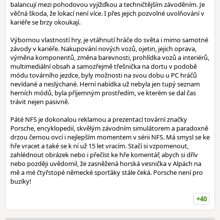
balancují mezi pohodovou vyjížďkou a techničtějším závoděním. Je
věčná škoda, že lokací není více. I přes jejich pozvolné uvolňování v
kariéře se brzy okoukají.
Výbornou vlastností hry, je vtáhnutí hráče do světa i mimo samotné
závody v kariéře. Nakupování nových vozů, ojetin, jejich oprava,
výměna komponentů, změna barevnosti, prohlídka vozů a interiérů,
multimediální obsah a samozřejmě třešnička na dortu v podobě
módu továrního jezdce, byly možnosti na svou dobu u PC hráčů
nevídané a neslýchané. Herní nabídka už nebyla jen tupý seznam
herních módů, byla příjemným prostředím, ve kterém se dal čas
trávit nejen pasivně.
Páté NFS je dokonalou reklamou a prezentací tovární značky
Porsche, encyklopedií, skvělým závodním simulátorem a paradoxně
drzou černou ovcí i nejlepším momentem v sérii NFS. Má smysl se ke
hře vracet a také se k ní už 15 let vracím. Stačí si vzpomenout,
zahlédnout obrázek nebo i přečíst ke hře komentář, abych si dřív
nebo později uvědomil, že zasněžená horská vesnička v Alpách na
mě a mé čtyřstopé německé sporťáky stále čeká. Porsche není pro
buzíky!
+40