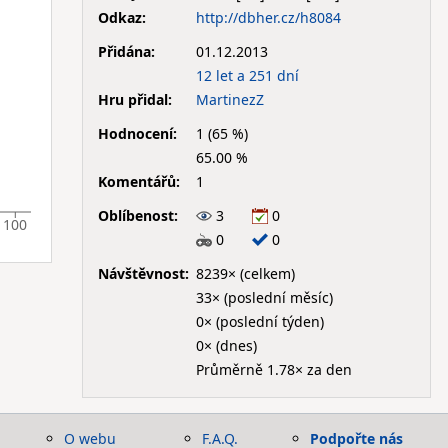
Odkaz:
http://dbher.cz/h8084
Přidána:
01.12.2013
12 let a 251 dní
Hru přidal:
MartinezZ
Hodnocení:
1 (65 %)
65.00 %
Komentářů:
1
Oblíbenost:
3
0
100
0
0
Návštěvnost:
8239× (celkem)
33× (poslední měsíc)
0× (poslední týden)
0× (dnes)
Průměrně 1.78× za den
O webu
F.A.Q.
Podpořte nás