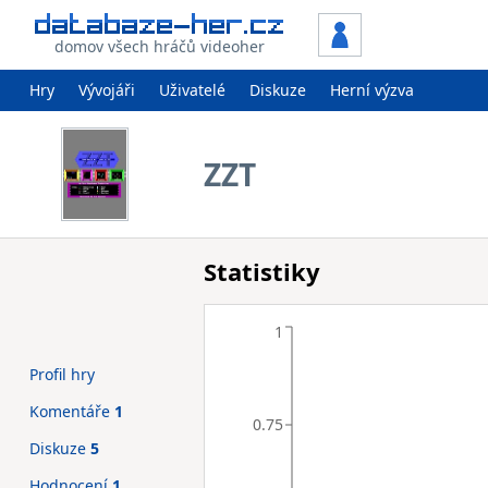
domov všech hráčů videoher
Hry
Vývojáři
Uživatelé
Diskuze
Herní výzva
ZZT
Statistiky
1
Profil hry
Komentáře
1
0.75
Diskuze
5
Hodnocení
1