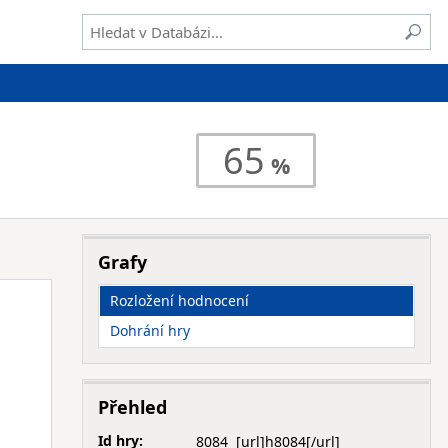
65
Grafy
Rozložení hodnocení
Dohrání hry
Přehled
Id hry:
8084