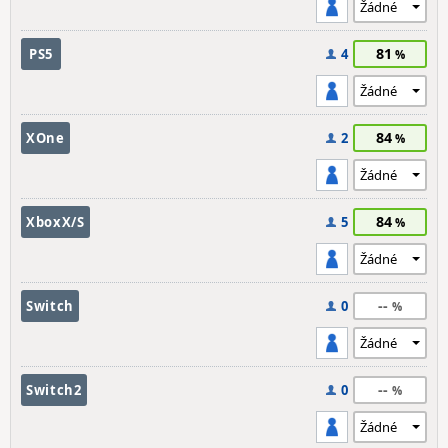
81
PS5
4
84
XOne
2
84
XboxX/S
5
--
Switch
0
--
Switch2
0