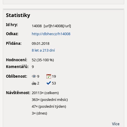
Statistiky
Id hry:
14008
Odkaz:
http://dbher.cz/h14008
Přidána:
09.01.2018
8 let a 213 dní
Hodnocení:
52 (35-100 %)
Komentářů:
9
Oblíbenost:
9
19
2
53
Návštěvnost:
20113× (celkem)
363× (poslední měsíc)
47× (poslední týden)
3× (dnes)
Více