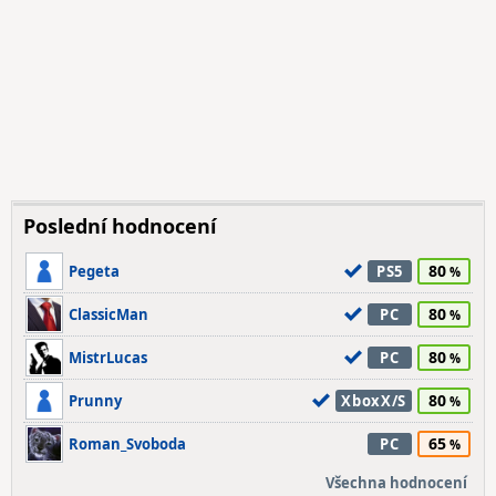
Poslední hodnocení
80
Pegeta
PS5
80
ClassicMan
PC
80
MistrLucas
PC
80
Prunny
XboxX/S
65
Roman_Svoboda
PC
Všechna hodnocení