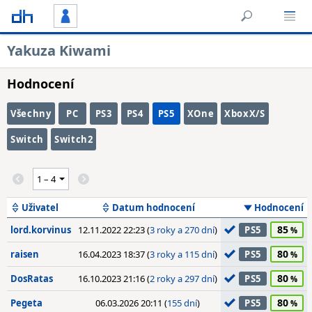
Yakuza Kiwami
Hodnocení
Všechny
PC
PS3
PS4
PS5
XOne
XboxX/S
Switch
Switch2
Uživatel
Datum hodnocení
Hodnocení
85
lord.korvinus
12.11.2022 22:23 (
3 roky a 270 dní
)
PS5
80
raisen
16.04.2023 18:37 (
3 roky a 115 dní
)
PS5
80
DosRatas
16.10.2023 21:16 (
2 roky a 297 dní
)
PS5
80
Pegeta
06.03.2026 20:11 (
155 dní
)
PS5