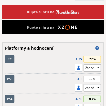
Kupte si hru na
Kupte si hru na
Platformy a hodnocení
77
PC
22
--
PS3
0
83
PS4
19