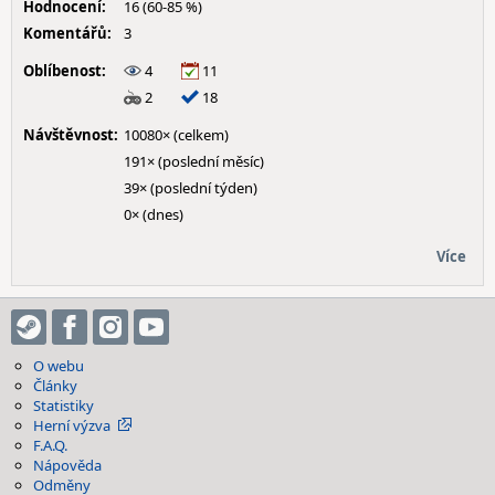
Hodnocení:
16 (60-85 %)
Komentářů:
3
Oblíbenost:
4
11
2
18
Návštěvnost:
10080× (celkem)
191× (poslední měsíc)
39× (poslední týden)
0× (dnes)
Více
O webu
Články
Statistiky
Herní výzva
F.A.Q.
Nápověda
Odměny