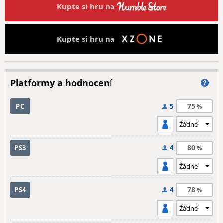
Kupte si hru na
Kupte si hru na
Platformy a hodnocení
75
PC
5
80
PS3
4
78
PS4
4