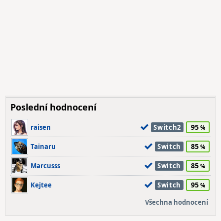
Poslední hodnocení
95
raisen
Switch2
85
Tainaru
Switch
85
Marcusss
Switch
95
Kejtee
Switch
Všechna hodnocení