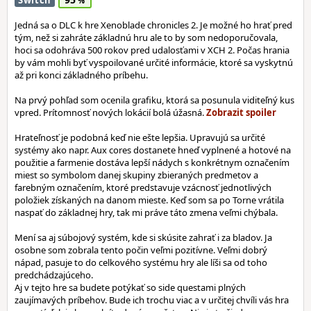
Switch
Jedná sa o DLC k hre Xenoblade chronicles 2. Je možné ho hrať pred
tým, než si zahráte základnú hru ale to by som nedoporučovala,
hoci sa odohráva 500 rokov pred udalosťami v XCH 2. Počas hrania
by vám mohli byť vyspoilované určité informácie, ktoré sa vyskytnú
až pri konci základného príbehu.
Na prvý pohľad som ocenila grafiku, ktorá sa posunula viditeľný kus
vpred. Prítomnosť nových lokácií bolá úžasná.
Hrateľnosť je podobná keď nie ešte lepšia. Upravujú sa určité
systémy ako napr. Aux cores dostanete hneď vyplnené a hotové na
použitie a farmenie dostáva lepší nádych s konkrétnym označením
miest so symbolom danej skupiny zbieraných predmetov a
farebným označením, ktoré predstavuje vzácnosť jednotlivých
položiek získaných na danom mieste. Keď som sa po Torne vrátila
naspať do základnej hry, tak mi práve táto zmena veľmi chýbala.
Mení sa aj súbojový systém, kde si skúsite zahrať i za bladov. Ja
osobne som zobrala tento počin veľmi pozitívne. Veľmi dobrý
nápad, pasuje to do celkového systému hry ale líši sa od toho
predchádzajúceho.
Aj v tejto hre sa budete potýkať so side questami plných
zaujímavých príbehov. Bude ich trochu viac a v určitej chvíli vás hra