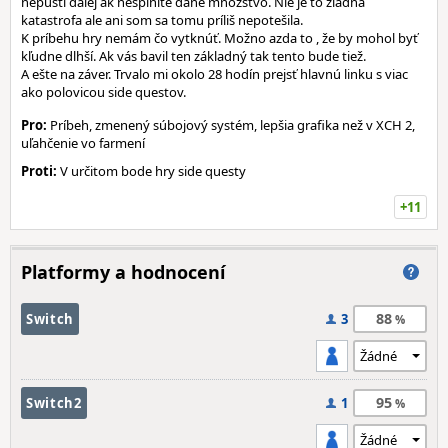
nepustí ďalej ak nesplníte dané množstvo. Nie je to žiadna
katastrofa ale ani som sa tomu príliš nepotešila.
K príbehu hry nemám čo vytknúť. Možno azda to , že by mohol byť
kľudne dlhší. Ak vás bavil ten základný tak tento bude tiež.
A ešte na záver. Trvalo mi okolo 28 hodín prejsť hlavnú linku s viac
ako polovicou side questov.
Pro:
Príbeh, zmenený súbojový systém, lepšia grafika než v XCH 2,
uľahčenie vo farmení
Proti:
V určitom bode hry side questy
+11
Platformy a hodnocení
88
Switch
3
95
Switch2
1