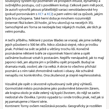
soubojový systém byl pozměněn ve prospěch intuice, dynamiky a
svižnějšího postupu, což s povděkem kvituji. Celkově jsem měl pocit,
že autoři vytvořili jakousi přátelštější variaci xenobladeovské hry
(pokud porovnávám s
XC1
a
XC2
) a jsem velmi rád za způsob, jakým
byla hra uchopena. Také herní doba je mnohem rozumnější
(internet říká kolem 20 hodin, já hru ukončuji na necelých 35).
Samozřejmě ani Torna se neobejde bez nějakých mušek, ale těch je
velmi pomálu.
A teď k příběhu. Některé z postav Blades se vracejí, ale jsme svědky
jejich působení o 500 let dřív. Něco zůstává stejné, něco je trošku
jinak. Pohled na svět se ještě u většiny trochu liší. Konečně
poznáváme některé tváře ze vzpomínek hlavní série a opět
začínáme budovat vztah k postavám. Nejdřív nenápadně, jak to mají
Japonci rádi, jen abyste jim v průběhu opět propadli. Budují se
dramata malá, osobní; ale i ta velká. A skrze to všechno přichází
poznání a s ním také zhmotněné radosti i obavy. Ale schválně
nenapíšu nic konkrétního. Ona zkušenost je stejně nepřenositelná.
Vizuálně jde opět o skvostně vybudovaný svět plný výhledů.
Gormottské město poznáváme jako poskvrněné bitevním žárem,
ale krajina okolo je stále zelený ráj kypící životem, do nějž se zatím
nedostal vliv člověka. I proto vypadá tu i onde trošku jinak, než jak si
jej pamatujeme z hlavní série.
Kontinent Torny ovšem nezůstává pozadu. Geograficky je rozdělen