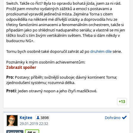
Switch. Takže co říct? Byla to opravdu bohatá jízda, jsem za ni rád.
Prožil jsem mnoho vydatných zážitků a emocí s postavami a
prozkoumal vpravdě jedinečná místa. Zejména Torna s citem
odpověděla na některé mé dřívější otázky a doprovodila hru ze
třetiny famózními animacemi a fenomenálním orchestrem, takže si
připadám jako po shlédnutí nadupaného seriálu; a vlastně se mi jen
těžko loučí s tím živým vertikálním světem. Třeba si dám někdy v
budoucnu NG+.
Tornu bych osobně také doporučil zahrát až po
druhém díle
série.
Poznámky k mým osobním achievementům:
Pro:
Postavy; příběh; svižnější souboje; dávný kontinent Torna;
zjednodušení systému; rozumná délka.
Proti:
Jeden otravný nopon a jeho čtyři mazlíčkové.
+13
Kejtee
3898
Dohráno
29.01.2019 22:32
95