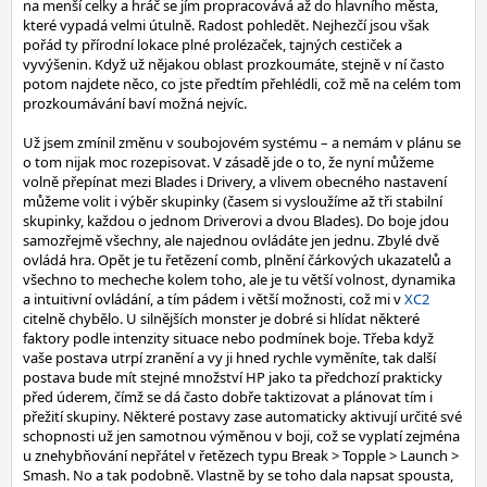
na menší celky a hráč se jím propracovává až do hlavního města,
které vypadá velmi útulně. Radost pohledět. Nejhezčí jsou však
pořád ty přírodní lokace plné prolézaček, tajných cestiček a
vyvýšenin. Když už nějakou oblast prozkoumáte, stejně v ní často
potom najdete něco, co jste předtím přehlédli, což mě na celém tom
prozkoumávání baví možná nejvíc.
Už jsem zmínil změnu v soubojovém systému – a nemám v plánu se
o tom nijak moc rozepisovat. V zásadě jde o to, že nyní můžeme
volně přepínat mezi Blades i Drivery, a vlivem obecného nastavení
můžeme volit i výběr skupinky (časem si vysloužíme až tři stabilní
skupinky, každou o jednom Driverovi a dvou Blades). Do boje jdou
samozřejmě všechny, ale najednou ovládáte jen jednu. Zbylé dvě
ovládá hra. Opět je tu řetězení comb, plnění čárkových ukazatelů a
všechno to mecheche kolem toho, ale je tu větší volnost, dynamika
a intuitivní ovládání, a tím pádem i větší možnosti, což mi v
XC2
citelně chybělo. U silnějších monster je dobré si hlídat některé
faktory podle intenzity situace nebo podmínek boje. Třeba když
vaše postava utrpí zranění a vy ji hned rychle vyměníte, tak další
postava bude mít stejné množství HP jako ta předchozí prakticky
před úderem, čímž se dá často dobře taktizovat a plánovat tím i
přežití skupiny. Některé postavy zase automaticky aktivují určité své
schopnosti už jen samotnou výměnou v boji, což se vyplatí zejména
u znehybňování nepřátel v řetězech typu Break > Topple > Launch >
Smash. No a tak podobně. Vlastně by se toho dala napsat spousta,