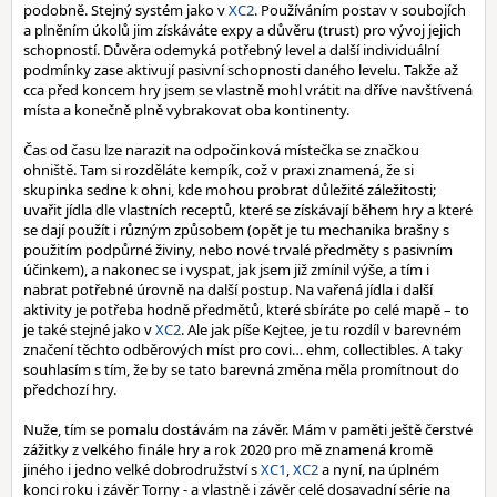
podobně. Stejný systém jako v
XC2
. Používáním postav v soubojích
a plněním úkolů jim získáváte expy a důvěru (trust) pro vývoj jejich
schopností. Důvěra odemyká potřebný level a další individuální
podmínky zase aktivují pasivní schopnosti daného levelu. Takže až
cca před koncem hry jsem se vlastně mohl vrátit na dříve navštívená
místa a konečně plně vybrakovat oba kontinenty.
Čas od času lze narazit na odpočinková místečka se značkou
ohniště. Tam si rozděláte kempík, což v praxi znamená, že si
skupinka sedne k ohni, kde mohou probrat důležité záležitosti;
uvařit jídla dle vlastních receptů, které se získávají během hry a které
se dají použít i různým způsobem (opět je tu mechanika brašny s
použitím podpůrné živiny, nebo nové trvalé předměty s pasivním
účinkem), a nakonec se i vyspat, jak jsem již zmínil výše, a tím i
nabrat potřebné úrovně na další postup. Na vařená jídla i další
aktivity je potřeba hodně předmětů, které sbíráte po celé mapě – to
je také stejné jako v
XC2
. Ale jak píše Kejtee, je tu rozdíl v barevném
značení těchto odběrových míst pro covi… ehm, collectibles. A taky
souhlasím s tím, že by se tato barevná změna měla promítnout do
předchozí hry.
Nuže, tím se pomalu dostávám na závěr. Mám v paměti ještě čerstvé
zážitky z velkého finále hry a rok 2020 pro mě znamená kromě
jiného i jedno velké dobrodružství s
XC1
,
XC2
a nyní, na úplném
konci roku i závěr Torny - a vlastně i závěr celé dosavadní série na