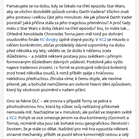
Pamatujete se na dobu, kdy se čekalo na třetí epizodu Star Wars,
aby se všichni dozvěděli způsob vzniku Darth Vadera? Všichni znali
jeho postavu i velkou část jeho minulosti. Ale jak přesně Darth Vader
povstal? Jaká příčina stála za jeho tragickou přeměnou? A proč tady
melu o Star Wars z doby čekání na třetí epizodu? Inu, to máte tak…
Ohledně Xenoblade Chronicles Torna jsem měl totiž po dohrání
osudového finále
XC dvojky
úplně stejné pocity. V
XC2
se mluvilo o
něčem konkrétním, občas probleskly dávné vzpomínky na dobu
před několika sty lety; vědělo se, že došlo k něčemu zcela
důležitému – a zvláště některé postavy jsou svědkem i přímým
formovaným důsledkem dávných událostí. Podobně jako vyšlo
najevo Vaderovo zrození, i v Torně se postupně odkrývá bolestný
zrod hned několika osudů, k nimž příběh spěje s hráčovou
neklidnou předtuchou. Zhruba víme, k čemu dojde, ale nevíme
přesně, jak; a bohužel nemůžeme ani ovlivnit hlavní dění způsobem,
který by okolnosti pozměnil v našem přání.
Ono se řekne DLC – ale zrovna v případě Torny se jedná o
plnohodnotnou hru, která by vůbec svůj nešťastný přídomek
nemusela mít. Nacházíme se v minulosti, ale pořád ve stejném světě
z
XC2
. Pohyb se sice omezuje jenom na dva kontinenty (Gormott a
Torna), nicméně oba jsou tak bohaté svou geografickou členitostí i
životem, že je stále co dělat. Naštěstí pro mě hra vypustila některé
otravné mechaniky, příběh se pustil lehce komornější cestou a celý