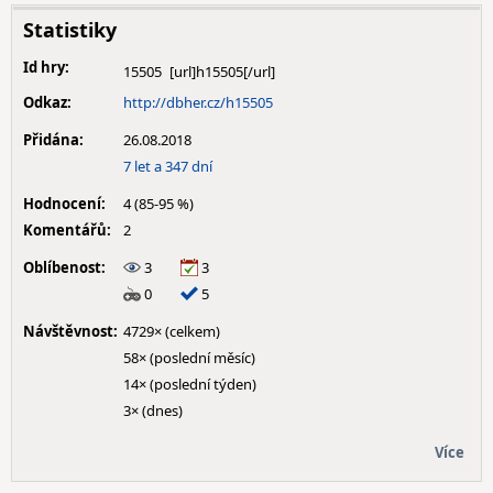
Statistiky
Id hry:
15505
Odkaz:
http://dbher.cz/h15505
Přidána:
26.08.2018
7 let a 347 dní
Hodnocení:
4 (85-95 %)
Komentářů:
2
Oblíbenost:
3
3
0
5
Návštěvnost:
4729× (celkem)
58× (poslední měsíc)
14× (poslední týden)
3× (dnes)
Více