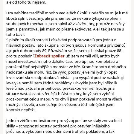
ale od toho tu nejsem.
Hra nabídne tradičně mnoho vedlejších úkolů. Podařilo se mi je k mé
libosti splnit všechny, ale přiznám se, že některé týkající se plnění
soubojových mechanik jsem splnil až v závěru hry, protože ne vždy
jsem si pamatoval, jak mám co přesně aktivovat. Ale i tak jsem se u
toho bavil.
S plněním úkolů souvisí i získávání podporovatelů pro jednu z
hlavních postav. Tato skupina lidí tvoří jakousi komunitu přívrženců
a je jich dohromady 89. Přiznávám se, že jsem jich získal pouze 88 –
pro tu poslední
už jsem neměl vůli, anžto bych
musel investovat mnoho dalšího času pro úplnou kompletaci a
poražení čtyř nejsilnějších monster ve hře. Kromě tohoto drobného
nedostatku ale mohu říct, že vývoj postav je velmi rychlý (opět
levelování skrze odpočinková místa – po vyspání postav naskakují
levely) a neměl jsem žádné problémy. Obvykle jsem byl několik
levelů nad aktuální příběhovou překážkou ve hře. Trochu jiná
situace nastala v otevřenějších částech hry, když jsem vyběhl
prozkoumat celou mapu. V tu chvíli jsem potkával monstra všech
možných levelů, a samozřejmě s většinou těch silnějších jsem
kontakt nepřežil.
Jedním větším motivátorem pro vývoj postav se staly znovu field
skilly – schopnosti postav potřebné pro otevření nějakého
průchodu, vykopání nebo odemčení truhel s pokladem, a tak