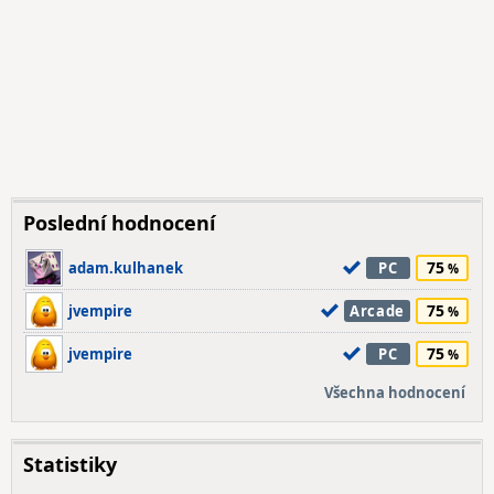
Poslední hodnocení
75
adam.kulhanek
PC
75
jvempire
Arcade
75
jvempire
PC
Všechna hodnocení
Statistiky