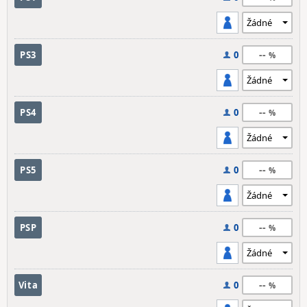
--
PS3
0
--
PS4
0
--
PS5
0
--
PSP
0
--
Vita
0