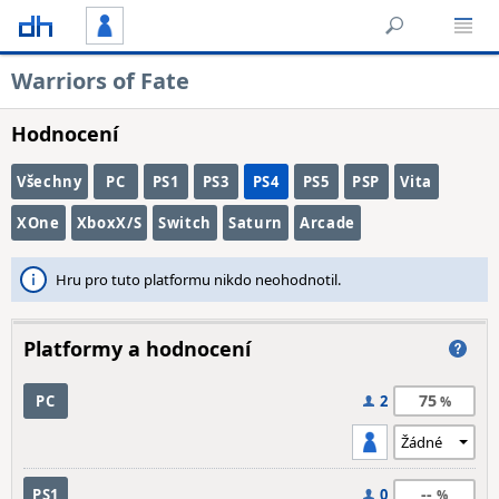
Warriors of Fate
Hodnocení
Všechny
PC
PS1
PS3
PS4
PS5
PSP
Vita
XOne
XboxX/S
Switch
Saturn
Arcade
Hru pro tuto platformu nikdo neohodnotil.
Platformy a hodnocení
75
PC
2
--
PS1
0