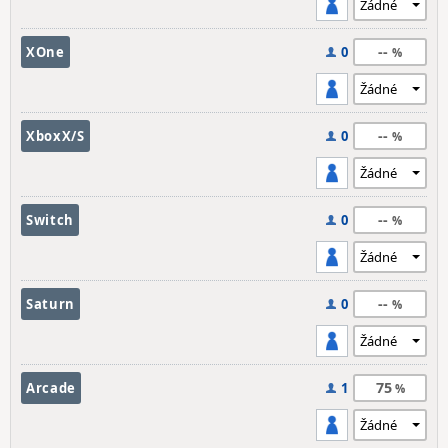
--
XOne
0
--
XboxX/S
0
--
Switch
0
--
Saturn
0
75
Arcade
1