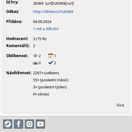
Id hry:
26369
Odkaz:
http://dbher.cz/h26369
Přidána:
04.09.2024
1 rok a 336 dní
Hodnocení:
3 (75 %)
Komentářů:
2
Oblíbenost:
2
1
0
2
Návštěvnost:
2207× (celkem)
55× (poslední měsíc)
3× (poslední týden)
0× (dnes)
Více