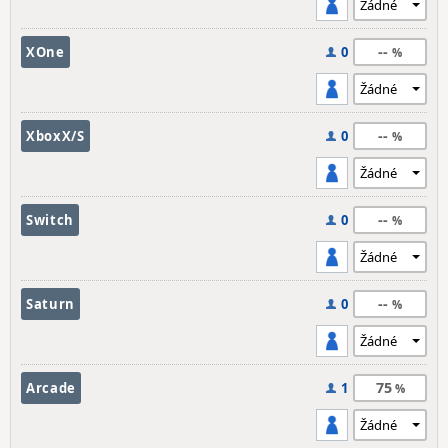
--
XOne
0
--
XboxX/S
0
--
Switch
0
--
Saturn
0
75
Arcade
1