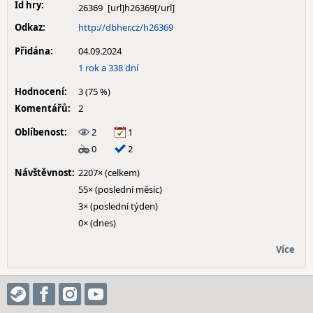
Id hry:
26369
Odkaz:
http://dbher.cz/h26369
Přidána:
04.09.2024
1 rok a 338 dní
Hodnocení:
3 (75 %)
Komentářů:
2
Oblíbenost:
2
1
0
2
Návštěvnost:
2207× (celkem)
55× (poslední měsíc)
3× (poslední týden)
0× (dnes)
Více