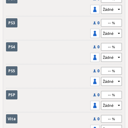
--
PS3
0
--
PS4
0
--
PS5
0
--
PSP
0
--
Vita
0