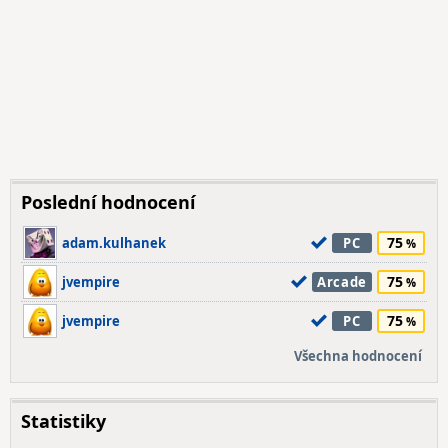
Poslední hodnocení
75
adam.kulhanek
PC
75
jvempire
Arcade
75
jvempire
PC
Všechna hodnocení
Statistiky