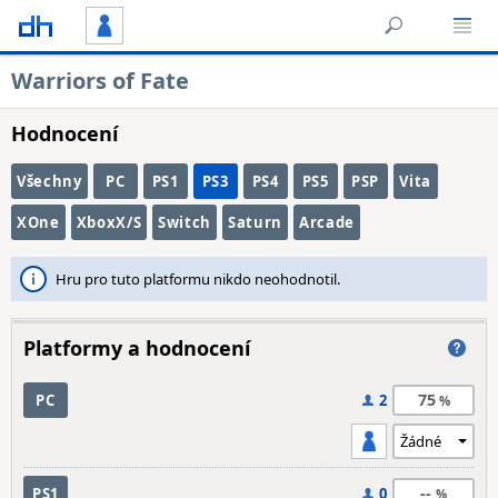
Warriors of Fate
Hodnocení
Všechny
PC
PS1
PS3
PS4
PS5
PSP
Vita
XOne
XboxX/S
Switch
Saturn
Arcade
Hru pro tuto platformu nikdo neohodnotil.
Platformy a hodnocení
75
PC
2
--
PS1
0