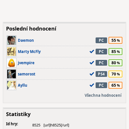
Poslední hodnocení
55
Daemon
PC
85
Marty McFly
PC
80
jvempire
PC
70
samorost
PS4
65
Ayllu
PC
Všechna hodnocení
Statistiky
Id hry:
8525