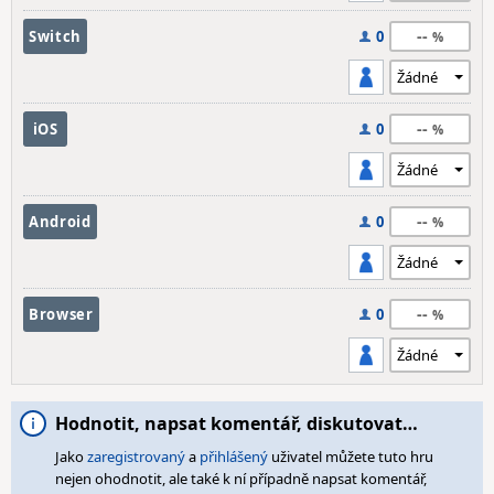
--
Switch
0
--
iOS
0
--
Android
0
--
Browser
0
Hodnotit, napsat komentář, diskutovat…
Jako
zaregistrovaný
a
přihlášený
uživatel můžete tuto hru
nejen ohodnotit, ale také k ní případně napsat komentář,