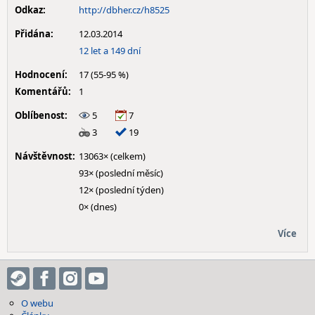
Odkaz:
http://dbher.cz/h8525
Přidána:
12.03.2014
12 let a 149 dní
Hodnocení:
17 (55-95 %)
Komentářů:
1
Oblíbenost:
5
7
3
19
Návštěvnost:
13063× (celkem)
93× (poslední měsíc)
12× (poslední týden)
0× (dnes)
Více
O webu