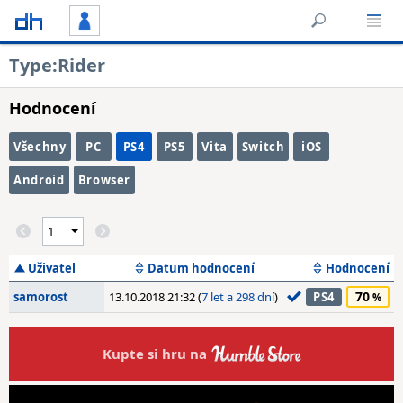
Type:Rider
Hodnocení
Všechny
PC
PS4
PS5
Vita
Switch
iOS
Android
Browser
Uživatel
Datum hodnocení
Hodnocení
70
samorost
13.10.2018 21:32 (
7 let a 298 dní
)
PS4
Kupte si hru na