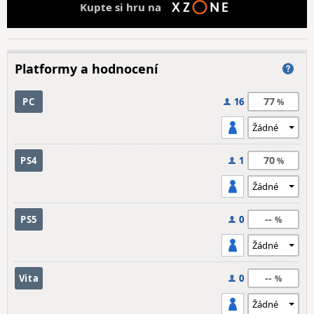
Kupte si hru na
Platformy a hodnocení
77
PC
16
70
PS4
1
--
PS5
0
--
Vita
0