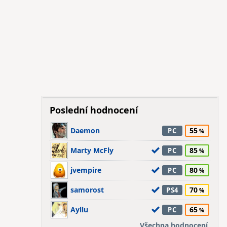
Poslední hodnocení
Daemon
55
PC
Marty McFly
85
PC
jvempire
80
PC
samorost
70
PS4
Ayllu
65
PC
Všechna hodnocení