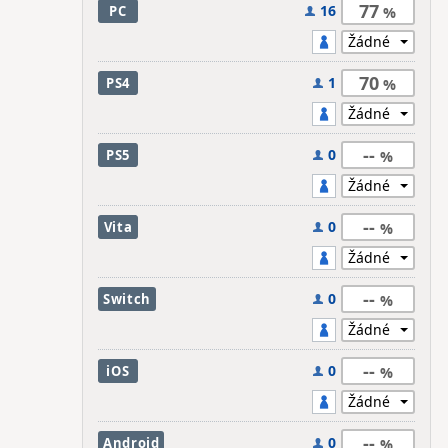
77
16
PC
70
1
PS4
--
0
PS5
--
0
Vita
--
0
Switch
--
0
iOS
--
0
Android