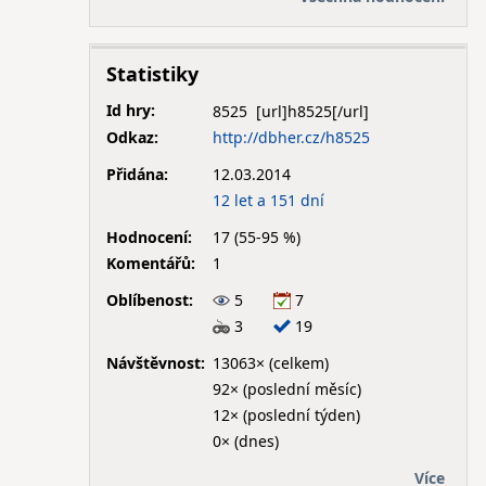
Statistiky
Id hry:
8525
Odkaz:
http://dbher.cz/h8525
Přidána:
12.03.2014
12 let a 151 dní
Hodnocení:
17 (55-95 %)
Komentářů:
1
Oblíbenost:
5
7
3
19
Návštěvnost:
13063× (celkem)
92× (poslední měsíc)
12× (poslední týden)
0× (dnes)
Více