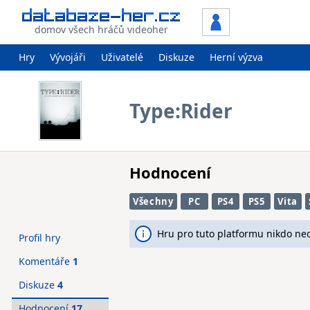
domov všech hráčů videoher
Hry
Vývojáři
Uživatelé
Diskuze
Herní výzva
Type:Rider
Hodnocení
Všechny
PC
PS4
PS5
Vita
Hru pro tuto platformu nikdo ne
Profil hry
Komentáře
1
Diskuze
4
Hodnocení
17