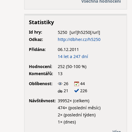
Všechna hodnocení
Statistiky
Id hry:
5250
Odkaz:
http://dbher.cz/h5250
Přidána:
06.12.2011
14 let a 247 dní
Hodnocení:
252 (50-100 %)
Komentářů:
13
Oblíbenost:
26
44
21
226
Návštěvnost:
39952× (celkem)
474× (poslední měsíc)
2× (poslední týden)
1× (dnes)
Více