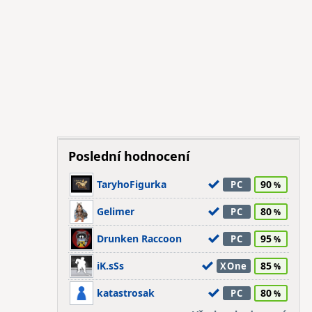
Poslední hodnocení
TaryhoFigurka
90
PC
Gelimer
80
PC
Drunken Raccoon
95
PC
iK.sSs
85
XOne
katastrosak
80
PC