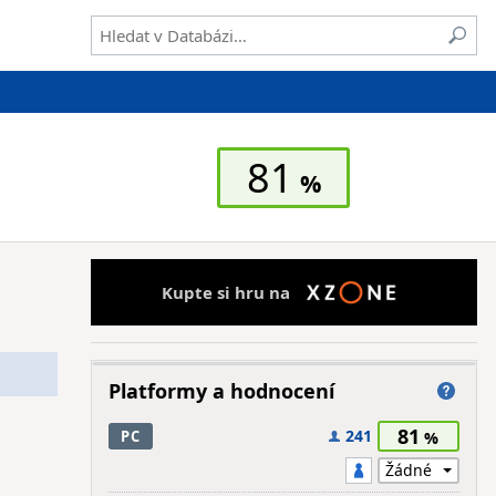
81
Kupte si hru na
Platformy a hodnocení
81
241
PC