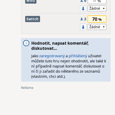
--
0
WiiU
70
2
Switch
Hodnotit, napsat komentář,
diskutovat…
Jako
zaregistrovaný
a
přihlášený
uživatel
můžete tuto hru nejen ohodnotit, ale také k
ní případně napsat komentář, diskutovat o
ní či ji zařadit do některého ze seznamů
(vlastním, chci atd.).