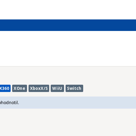
X360
XOne
XboxX/S
WiiU
Switch
ohodnotil.