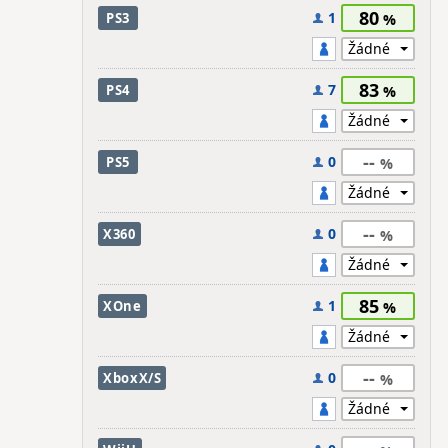
80
1
PS3
83
7
PS4
--
0
PS5
--
0
X360
85
1
XOne
--
0
XboxX/S