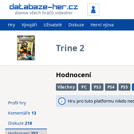
domov všech hráčů videoher
Hry
Vývojáři
Uživatelé
Diskuze
Herní výzva
Trine 2
Hodnocení
Všechny
PC
PS3
PS4
PS5
Hru pro tuto platformu nikdo ne
Profil hry
Komentáře
13
Diskuze
218
Hodnocení
252