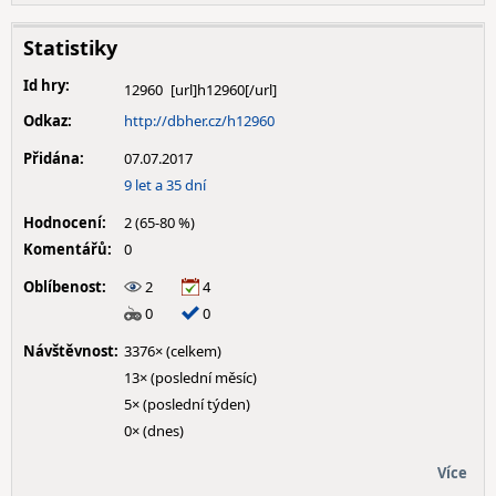
Statistiky
Id hry:
12960
Odkaz:
http://dbher.cz/h12960
Přidána:
07.07.2017
9 let a 35 dní
Hodnocení:
2 (65-80 %)
Komentářů:
0
Oblíbenost:
2
4
0
0
Návštěvnost:
3376× (celkem)
13× (poslední měsíc)
5× (poslední týden)
0× (dnes)
Více