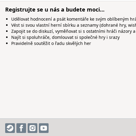
Registrujte se u nás a budete moci…
Udělovat hodnocení a psát komentáře ke svým oblíbeným h
Vést si svou vlastní herní sbírku a seznamy (dohrané hry, wis
Zapojit se do diskuzí, vyměňovat si s ostatními hráči názory a
Najít si spoluhráče, domlouvat si společné hry i srazy
Pravidelně soutěžit o řadu skvělých her