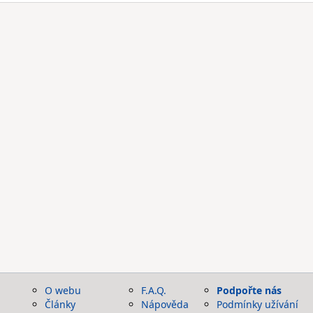
O webu
F.A.Q.
Podpořte nás
Články
Nápověda
Podmínky užívání