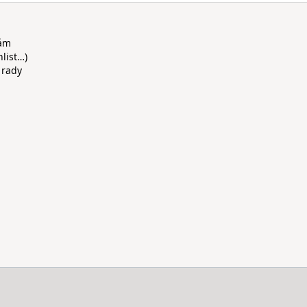
rám
hlist…)
 rady