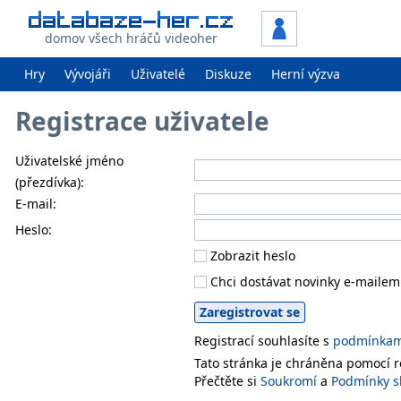
domov všech hráčů videoher
Hry
Vývojáři
Uživatelé
Diskuze
Herní výzva
Registrace uživatele
Uživatelské jméno
(přezdívka):
E-mail:
Heslo:
Zobrazit heslo
Chci dostávat novinky e-mailem
Registrací souhlasíte s
podmínkami
Tato stránka je chráněna pomocí
Přečtěte si
Soukromí
a
Podmínky s