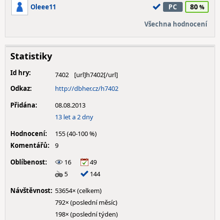
80
Oleee11
PC
Všechna hodnocení
Statistiky
Id hry:
7402
Odkaz:
http://dbher.cz/h7402
Přidána:
08.08.2013
13 let a 2 dny
Hodnocení:
155 (40-100 %)
Komentářů:
9
Oblíbenost:
16
49
5
144
Návštěvnost:
53654× (celkem)
792× (poslední měsíc)
198× (poslední týden)