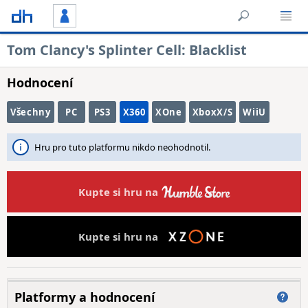
Tom Clancy's Splinter Cell: Blacklist
Hodnocení
Všechny
PC
PS3
X360
XOne
XboxX/S
WiiU
Hru pro tuto platformu nikdo neohodnotil.
Kupte si hru na
Kupte si hru na
Platformy a hodnocení