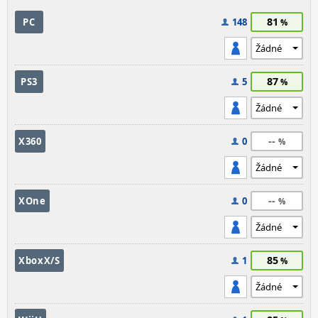
81
PC
148
87
PS3
5
--
X360
0
--
XOne
0
85
XboxX/S
1