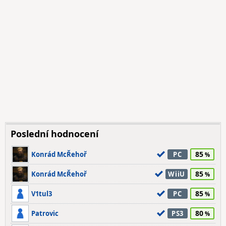
Poslední hodnocení
85
Konrád McŘehoř
PC
85
Konrád McŘehoř
WiiU
85
V1tul3
PC
80
Patrovic
PS3