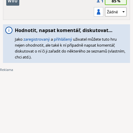
85
WiiU
1
Hodnotit, napsat komentář, diskutovat…
Jako
zaregistrovaný
a
přihlášený
uživatel můžete tuto hru
nejen ohodnotit, ale také k ní případně napsat komentář,
diskutovat o ní či ji zařadit do některého ze seznamů (vlastním,
chci atd.).