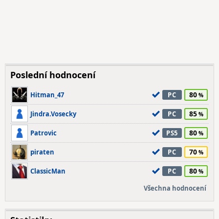
Poslední hodnocení
80
Hitman_47
PC
85
Jindra.Vosecky
PC
80
Patrovic
PS5
70
piraten
PC
80
ClassicMan
PC
Všechna hodnocení