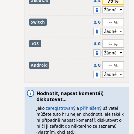
79
4
XboxX/S
--
0
Switch
--
0
iOS
--
0
Android
Hodnotit, napsat komentář,
diskutovat…
Jako
zaregistrovaný
a
přihlášený
uživatel
můžete tuto hru nejen ohodnotit, ale také k
ní případně napsat komentář, diskutovat o
ní či ji zařadit do některého ze seznamů
(vlastním, chci atd.).