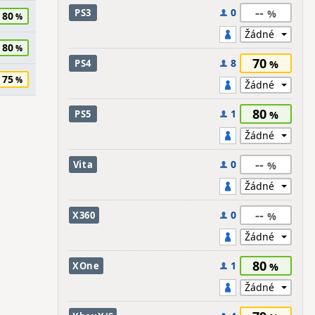
--
0
PS3
80
80
70
8
PS4
75
80
1
PS5
--
0
Vita
--
0
X360
80
1
XOne