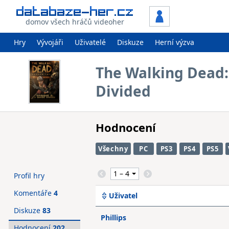
domov všech hráčů videoher
Hry
Vývojáři
Uživatelé
Diskuze
Herní výzva
The Walking Dead:
Divided
Hodnocení
Všechny
PC
PS3
PS4
PS5
Profil hry
Komentáře
4
Uživatel
Diskuze
83
Phillips
Hodnocení
202