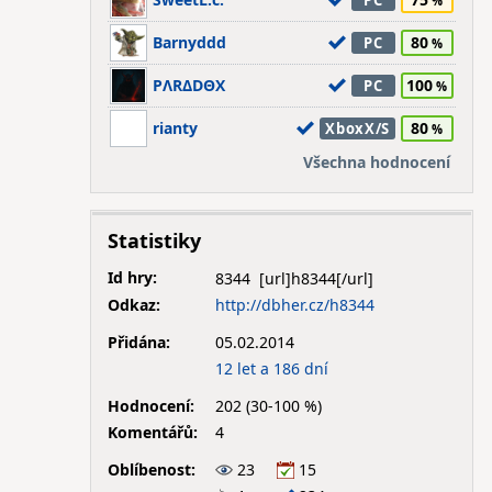
PC
Barnyddd
80
PC
PΛRΔDΘX
100
PC
rianty
80
XboxX/S
Všechna hodnocení
Statistiky
Id hry:
8344
Odkaz:
http://dbher.cz/h8344
Přidána:
05.02.2014
12 let a 186 dní
Hodnocení:
202 (30-100 %)
Komentářů:
4
Oblíbenost:
23
15