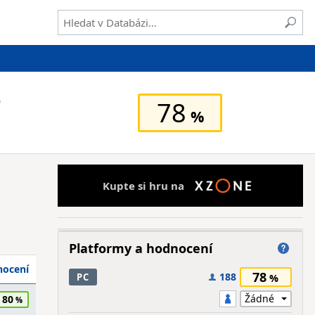
e
78
Kupte si hru na
Platformy a hodnocení
ocení
78
188
PC
80