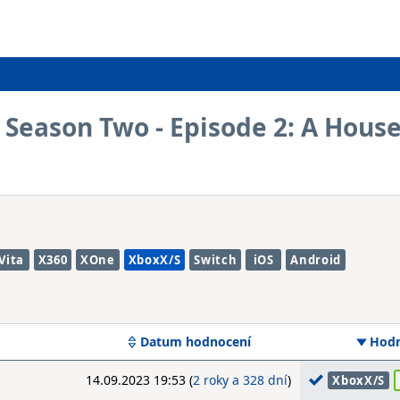
 Season Two - Episode 2: A Hous
Vita
X360
XOne
XboxX/S
Switch
iOS
Android
Datum hodnocení
Hodn
14.09.2023 19:53 (
2 roky a 328 dní
)
XboxX/S