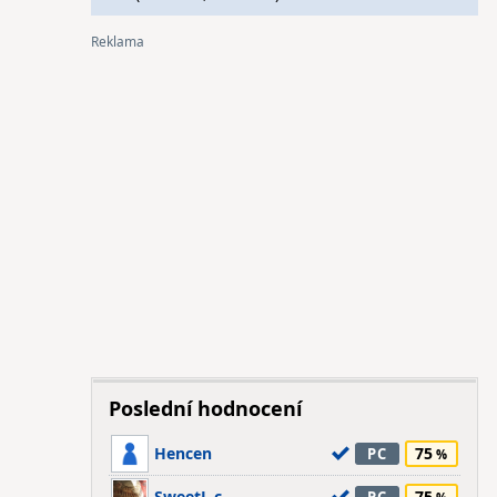
Poslední hodnocení
Hencen
75
PC
SweetL.c.
75