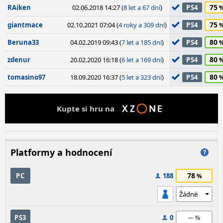
75
RAiken
02.06.2018 14:27 (
8 let a 67 dní
)
PS4
75
giantmace
02.10.2021 07:04 (
4 roky a 309 dní
)
PS4
80
Beruna33
04.02.2019 09:43 (
7 let a 185 dní
)
PS4
80
zdenur
20.02.2020 16:18 (
6 let a 169 dní
)
PS4
80
tomasino97
18.09.2020 16:37 (
5 let a 323 dní
)
PS4
Kupte si hru na
Platformy a hodnocení
78
PC
188
--
PS3
0