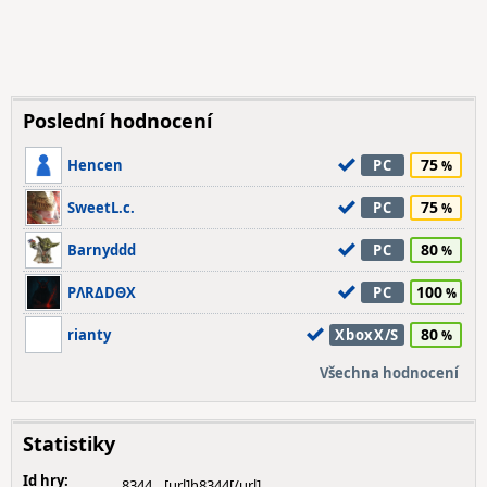
Poslední hodnocení
75
Hencen
PC
75
SweetL.c.
PC
80
Barnyddd
PC
100
PΛRΔDΘX
PC
80
rianty
XboxX/S
Všechna hodnocení
Statistiky
Id hry:
8344