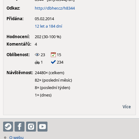
Odkaz:
http://dbher.cz/h8344
Přidána:
05.02.2014
12 let a 184 dní
Hodnocení:
202 (30-100 %)
Komentářů:
4
Oblíbenost:
23
15
1
234
Návštěvnost:
24480× (celkem)
82× (poslední měsíc)
8× (poslední týden)
1× (dnes)
Více
O webu