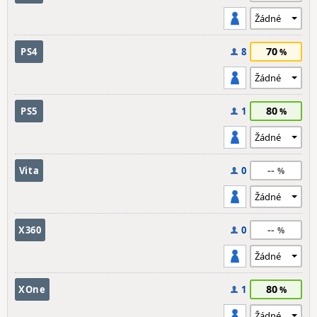
70
PS4
8
80
PS5
1
--
Vita
0
--
X360
0
80
XOne
1