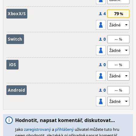
79
XboxX/S
4
--
Switch
0
--
iOS
0
--
Android
0
Hodnotit, napsat komentář, diskutovat…
Jako
zaregistrovaný
a
přihlášený
uživatel můžete tuto hru
nejen ohodnotit, ale také k ní případně napsat komentář,