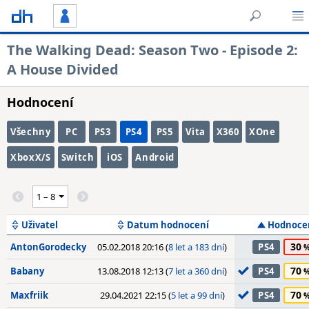
The Walking Dead: Season Two - Episode 2:
A House Divided
Hodnocení
Všechny
PC
PS3
PS4
PS5
Vita
X360
XOne
XboxX/S
Switch
iOS
Android
Uživatel
Datum hodnocení
Hodnoce
30
AntonGorodecky
05.02.2018 20:16 (
8 let a 183 dní
)
PS4
70
Babany
13.08.2018 12:13 (
7 let a 360 dní
)
PS4
70
Maxfriik
29.04.2021 22:15 (
5 let a 99 dní
)
PS4