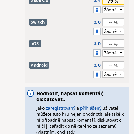
79
4
XboxX/S
--
0
Switch
--
0
iOS
--
0
Android
Hodnotit, napsat komentář,
diskutovat…
Jako
zaregistrovaný
a
přihlášený
uživatel
můžete tuto hru nejen ohodnotit, ale také k
ní případně napsat komentář, diskutovat o
ní či ji zařadit do některého ze seznamů
(vlastním, chci atd.).