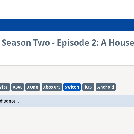
 Season Two - Episode 2: A Hous
Vita
X360
XOne
XboxX/S
Switch
iOS
Android
ohodnotil.