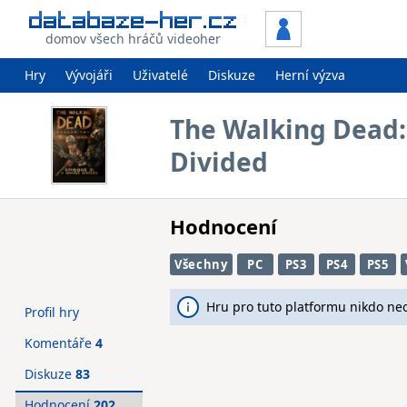
domov všech hráčů videoher
Hry
Vývojáři
Uživatelé
Diskuze
Herní výzva
The Walking Dead:
Divided
Hodnocení
Všechny
PC
PS3
PS4
PS5
Hru pro tuto platformu nikdo ne
Profil hry
Komentáře
4
Diskuze
83
Hodnocení
202