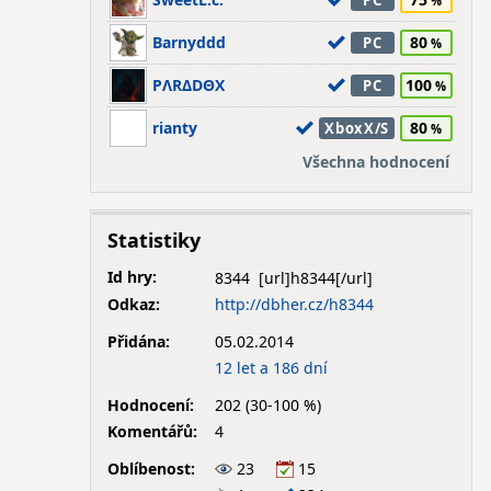
PC
Barnyddd
80
PC
PΛRΔDΘX
100
PC
rianty
80
XboxX/S
Všechna hodnocení
Statistiky
Id hry:
8344
Odkaz:
http://dbher.cz/h8344
Přidána:
05.02.2014
12 let a 186 dní
Hodnocení:
202 (30-100 %)
Komentářů:
4
Oblíbenost:
23
15