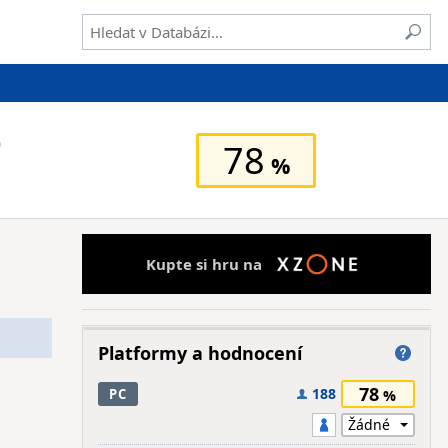
e
78
Kupte si hru na
Platformy a hodnocení
78
188
PC