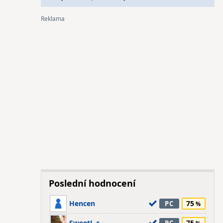
Poslední hodnocení
Hencen
75
PC
SweetL.c.
75