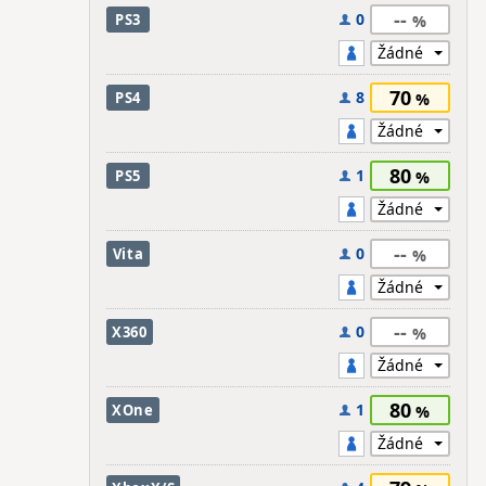
--
0
PS3
70
8
PS4
80
1
PS5
--
0
Vita
--
0
X360
80
1
XOne