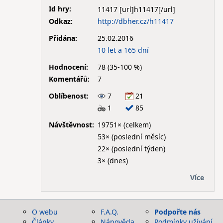
Id hry:
11417
Odkaz:
http://dbher.cz/h11417
Přidána:
25.02.2016
10 let a 165 dní
Hodnocení:
78 (35-100 %)
Komentářů:
7
Oblíbenost:
7
21
1
85
Návštěvnost:
19751× (celkem)
53× (poslední měsíc)
22× (poslední týden)
3× (dnes)
Více
O webu
F.A.Q.
Podpořte nás
Články
Nápověda
Podmínky užívání