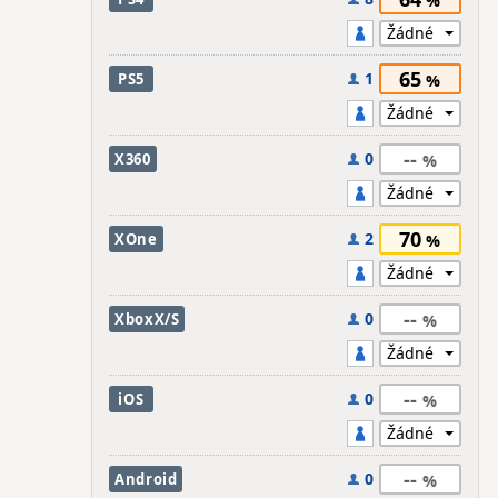
65
1
PS5
--
0
X360
70
2
XOne
--
0
XboxX/S
--
0
iOS
--
0
Android