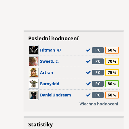
Poslední hodnocení
Hitman_47
60
PC
SweetL.c.
70
PC
Artran
75
PC
Barnyddd
80
PC
DanielUndream
60
PC
Všechna hodnocení
Statistiky