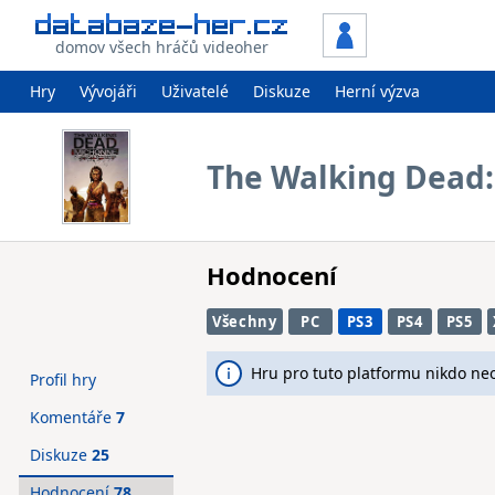
domov všech hráčů videoher
Hry
Vývojáři
Uživatelé
Diskuze
Herní výzva
The Walking Dead: 
Hodnocení
Všechny
PC
PS3
PS4
PS5
Hru pro tuto platformu nikdo ne
Profil hry
Komentáře
7
Diskuze
25
Hodnocení
78