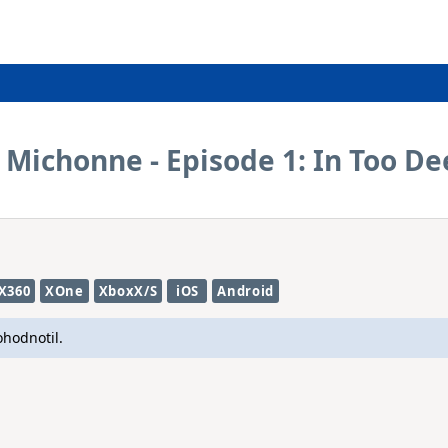
Michonne - Episode 1: In Too D
X360
XOne
XboxX/S
iOS
Android
ohodnotil.