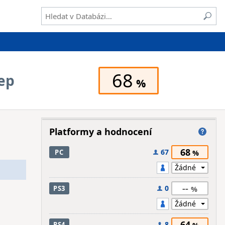
68
eep
Platformy a hodnocení
68
67
PC
--
0
PS3
64
8
PS4