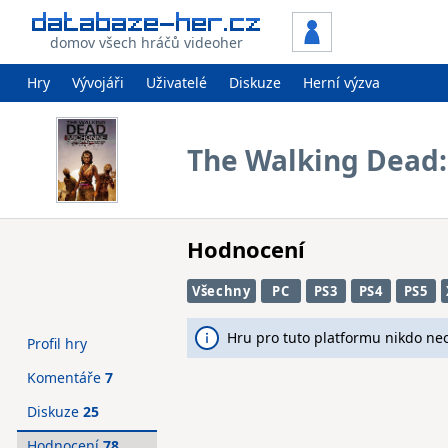
domov všech hráčů videoher
Hry
Vývojáři
Uživatelé
Diskuze
Herní výzva
The Walking Dead: 
Hodnocení
Všechny
PC
PS3
PS4
PS5
Hru pro tuto platformu nikdo ne
Profil hry
Komentáře
7
Diskuze
25
Hodnocení
78