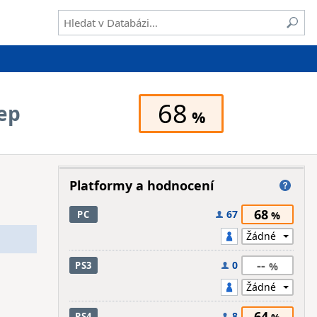
68
eep
Platformy a hodnocení
68
67
PC
--
0
PS3
64
8
PS4