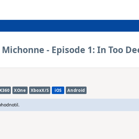
Michonne - Episode 1: In Too D
X360
XOne
XboxX/S
iOS
Android
ohodnotil.