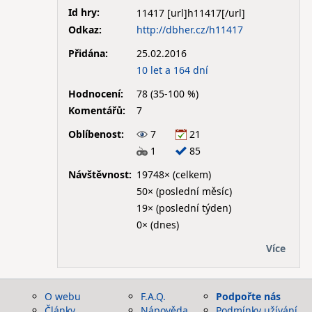
Id hry:
11417
Odkaz:
http://dbher.cz/h11417
Přidána:
25.02.2016
10 let a 164 dní
Hodnocení:
78 (35-100 %)
Komentářů:
7
Oblíbenost:
7
21
1
85
Návštěvnost:
19748× (celkem)
50× (poslední měsíc)
19× (poslední týden)
0× (dnes)
Více
O webu
F.A.Q.
Podpořte nás
Články
Nápověda
Podmínky užívání