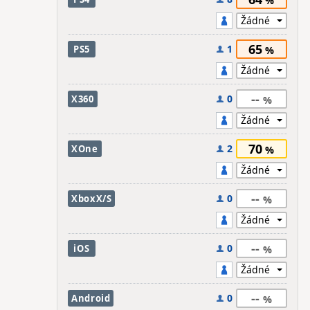
65
1
PS5
--
0
X360
70
2
XOne
--
0
XboxX/S
--
0
iOS
--
0
Android