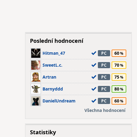
Poslední hodnocení
Hitman_47
60
PC
SweetL.c.
70
PC
Artran
75
PC
Barnyddd
80
PC
DanielUndream
60
PC
Všechna hodnocení
Statistiky