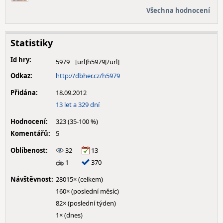
Všechna hodnocení
Statistiky
Id hry:
5979
Odkaz:
http://dbher.cz/h5979
Přidána:
18.09.2012
13 let a 329 dní
Hodnocení:
323 (35-100 %)
Komentářů:
5
Oblíbenost:
32
13
1
370
Návštěvnost:
28015× (celkem)
160× (poslední měsíc)
82× (poslední týden)
1× (dnes)