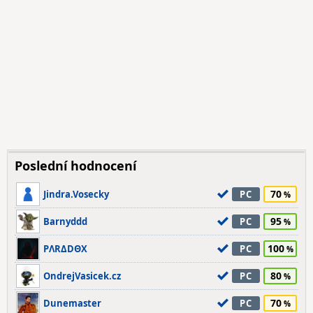
Poslední hodnocení
70
Jindra.Vosecky
PC
95
Barnyddd
PC
100
PΛRΔDΘX
PC
80
OndrejVasicek.cz
PC
70
Dunemaster
PC