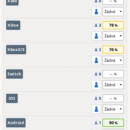
--
X360
0
78
XOne
3
76
XboxX/S
2
--
Switch
0
--
iOS
0
90
Android
1