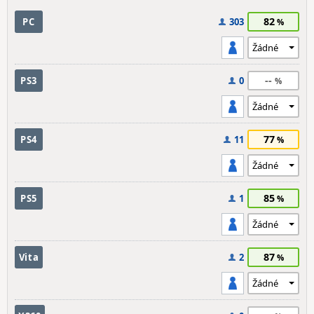
82
PC
303
--
PS3
0
77
PS4
11
85
PS5
1
87
Vita
2