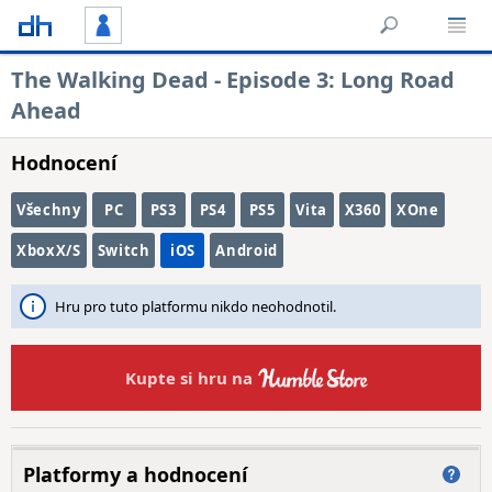
The Walking Dead - Episode 3: Long Road
Ahead
Hodnocení
Všechny
PC
PS3
PS4
PS5
Vita
X360
XOne
XboxX/S
Switch
iOS
Android
Hru pro tuto platformu nikdo neohodnotil.
Kupte si hru na
Platformy a hodnocení