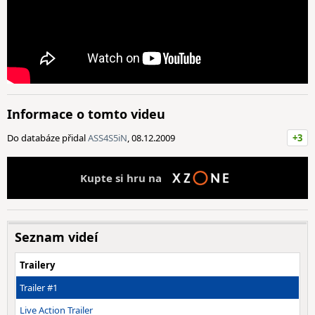
Informace o tomto videu
Do databáze přidal
ASS4S5iN
, 08.12.2009
+3
Kupte si hru na
Seznam videí
Trailery
Trailer #1
Live Action Trailer