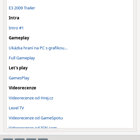
E3 2009 Trailer
Intra
Intro #1
Gameplay
Ukázka hraní na PC s grafikou…
Full Gameplay
Let's play
GamesPlay
Videorecenze
Videorecenze od Hrej.cz
Level TV
Videorecenze od GameSpotu
Videorecenze od IGN.com
Videorecenze - Indian (CZ)