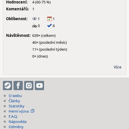
Hodnocení:
4 (60-75 %)
Komentářů:
1
Oblíbenost:
1
1
0
6
Návštěvnost:
639× (celkem)
40× (poslední měsíc)
11× (poslední týden)
0× (dnes)
Více
O webu
Články
Statistiky
Herní výzva
F.A.Q.
Nápověda
Odměny