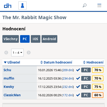
The Mr. Rabbit Magic Show
Hodnocení
Všechny
PC
iOS
Android
Uživatel
Datum hodnocení
Hodnocení
70
Schu
10.01.2026 15:46 (
209 dní
)
PC
70
muffin
16.12.2025 03:36 (
234 dní
)
PC
75
Kwoky
17.12.2025 23:54 (
232 dní
)
PC
60
ClassicMan
16.02.2026 00:29 (
172 dní
)
PC