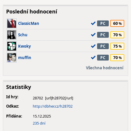
Poslední hodnocení
60
ClassicMan
PC
70
Schu
PC
75
Kwoky
PC
70
muffin
PC
Všechna hodnocení
Statistiky
Id hry:
28702
Odkaz:
http://dbher.cz/h28702
Přidána:
15.12.2025
235 dní