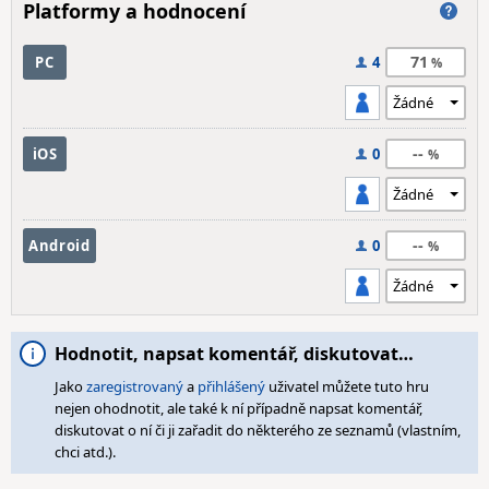
Platformy a hodnocení
71
PC
4
--
iOS
0
--
Android
0
Hodnotit, napsat komentář, diskutovat…
Jako
zaregistrovaný
a
přihlášený
uživatel můžete tuto hru
nejen ohodnotit, ale také k ní případně napsat komentář,
diskutovat o ní či ji zařadit do některého ze seznamů (vlastním,
chci atd.).