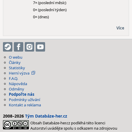
7× (poslední měsíc)
0× (poslední týden)
0× (dnes)
Více
O webu
Články
Statistiky
Herní výzva
F.A.Q.
Nápověda
Odměny
Podpořte nás
Podmínky užívání
Kontakt a reklama
2008–2026
Tým Databáze-her.cz
Obsah Databáze-her.cz podléhá této licenci
Autorství uvádějte spolu s odkazem na zdrojovou