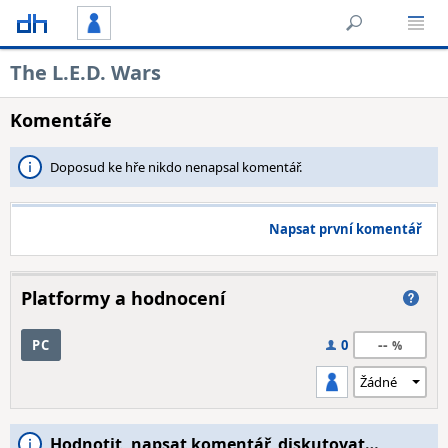
The L.E.D. Wars
Komentáře
Doposud ke hře nikdo nenapsal komentář.
Napsat první komentář
Platformy a hodnocení
--
PC
0
Hodnotit, napsat komentář, diskutovat…